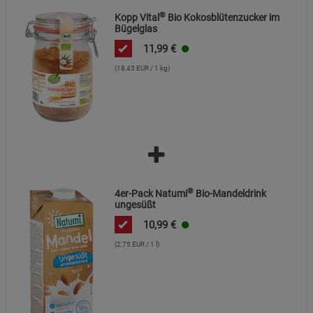
®
Kopp Vital
Bio Kokosblütenzucker im
Cookie-Informationen
anzeigen
Bügelglas
11,99
€
Datenschutzerklärung
Impressum
(18,45 EUR / 1 kg)
®
4er-Pack Natumi
Bio-Mandeldrink
ungesüßt
10,99
€
(2,75 EUR / 1 l)