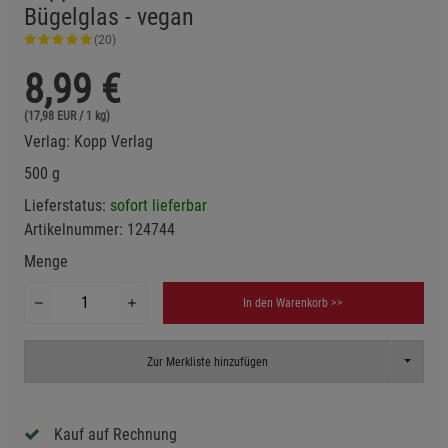
Bügelglas - vegan
(20)
8,99
€
(17,98 EUR / 1 kg)
Verlag:
Kopp Verlag
500 g
Lieferstatus:
sofort lieferbar
Artikelnummer:
124744
Menge
In den Warenkorb >>
Toggle D
Zur Merkliste hinzufügen
Kauf auf Rechnung