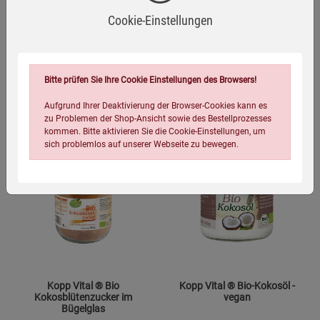
Cookie-Einstellungen
Passend dazu
Bitte prüfen Sie Ihre Cookie Einstellungen des Browsers!
Aufgrund Ihrer Deaktivierung der Browser-Cookies kann es
zu Problemen der Shop-Ansicht sowie des Bestellprozesses
kommen. Bitte aktivieren Sie die Cookie-Einstellungen, um
sich problemlos auf unserer Webseite zu bewegen.
Einstellungen speichern für die Gruppe
Einstellungen speichern für die Gruppe
Kopp Vital ® Bio
Kopp Vital ® Bio-Kokosöl -
Kokosblütenzucker im
vegan
Bügelglas
Einstellungen speichern für die Gruppe
Zurück
Einwilligung nicht erteilen