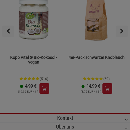
Kopp Vital ® Bio-Kokosöl -
4er-Pack schwarzer Knoblauch
vegan
(516)
(69)
4,99
€
14,99
€
(19,96 EUR / 1 l)
(3,75 EUR / 1 St)
Kontakt
Über uns