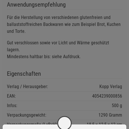
Anwendungsempfehlung
Für die Herstellung von verschiedenen glutenfreien und
ballaststoffreichen Backwaren wie zum Beispiel Brot, Kuchen
und Torte.
Gut verschlossen sowie vor Licht und Wärme geschützt
lagern.
Mindestens haltbar bis: siehe Aufdruck.
Eigenschaften
Verlag / Herausgeber:
Kopp Verlag
EAN:
4054239000856
Infos:
500 g
Verpackungsgewicht:
1290 Gramm
Verpackungsmaße (LxBxH):
18,5
12,5
12
cm