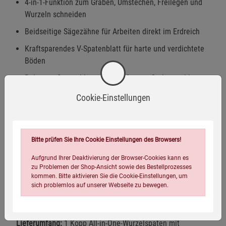
4-in-1-Funktion zum Graben, Umstechen, Freilegen und
Wurzeln schneiden
Beidseitige Sägezähne für Arbeiten direkt im Erdreich
Kraftsparendes V-Spatenblatt für harte und verdichtete
Böden
Robustes Spatenblatt aus hochfestem Carbonstahl
Ergonomischer Softtouch-O-Griff mit großer Greiffläche
Cookie-Einstellungen
Ideal zum Entfernen von Wurzeln, Gestrüpp und
Pflanzenresten
Bitte prüfen Sie Ihre Cookie Einstellungen des Browsers!
Hohe Stabilität bei vergleichsweise geringem Gewicht
Für vielseitige Garten- und Grabungsarbeiten geeignet
Aufgrund Ihrer Deaktivierung der Browser-Cookies kann es
zu Problemen der Shop-Ansicht sowie des Bestellprozesses
kommen. Bitte aktivieren Sie die Cookie-Einstellungen, um
Maße Spatenblatt:
ca. 33 × 24 cm
sich problemlos auf unserer Webseite zu bewegen.
Gesamtlänge:
ca. 113 cm
Gewicht:
ca. 2,5 kg
Lieferumfang:
1 Kopp All-in-One-Wurzelspaten mit