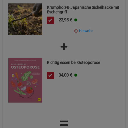
Krumpholz® Japanische Sichelhacke mit
Eschengriff
23,95
€
Hinweise
Richtig essen bei Osteoporose
34,00
€
=