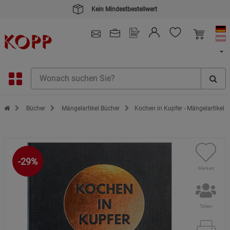
Kein Mindestbestellwert
4.91
/ 5.0 - SEHR GUT
(148.391)
Zur Startseite des Kopp Verlag Online-Shop
Bücher
Mängelartikel Bücher
Kochen in Kupfer - Mängelartikel
-29%
Merken
Teilen