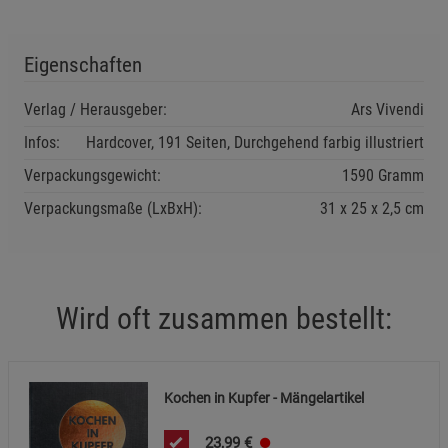
Einstellungen speichern für die Gruppe
Zurück
Einwilligung nicht erteilen
Eigenschaften
Notwendige Cookies (5)
Verlag / Herausgeber:
Ars Vivendi
Beschreibung Notwendige Cookies
Infos:
Hardcover, 191 Seiten, Durchgehend farbig illustriert
Cookie-Informationen
anzeigen
Verpackungsgewicht:
1590 Gramm
Verpackungsmaße (LxBxH):
31
25
2,5
cm
Funktionale Cookies (1)
Funktionale Cooki
Beschreibung Funktionale Cookies
Cookie-Informationen
anzeigen
Wird oft zusammen bestellt:
Statistik Cookies (2)
Statistik Cookies
Beschreibung Statistik Cookies
Kochen in Kupfer - Mängelartikel
Cookie-Informationen
anzeigen
23,99
€