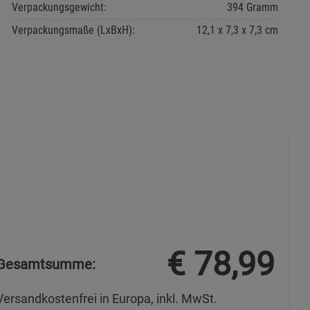
Verpackungsgewicht:
394 Gramm
s
Verpackungsmaße (LxBxH):
12,1
7,3
7,3
cm
ies
€
78,99
Gesamtsumme:
Versandkostenfrei in Europa, inkl. MwSt.