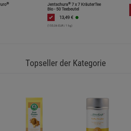
®
®
uro
Jentschura
7 x 7 KräuterTee
Bio - 50 Teebeutel
13,49
€
(155,06 EUR / 1 kg)
Topseller der Kategorie