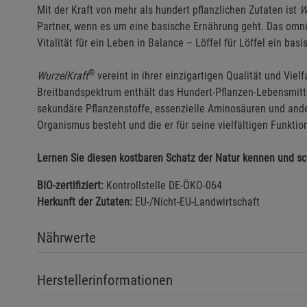
Mit der Kraft von mehr als hundert pflanzlichen Zutaten ist
W
Partner, wenn es um eine basische Ernährung geht. Das omn
Vitalität für ein Leben in Balance – Löffel für Löffel ein basi
®
WurzelKraft
vereint in ihrer einzigartigen Qualität und Vie
Breitbandspektrum enthält das Hundert-Pflanzen-Lebensmittel
sekundäre Pflanzenstoffe, essenzielle Aminosäuren und ande
Organismus besteht und die er für seine vielfältigen Funktio
Lernen Sie diesen kostbaren Schatz der Natur kennen und sc
BIO-zertifiziert:
Kontrollstelle DE-ÖKO-064
Herkunft der Zutaten:
EU-/Nicht-EU-Landwirtschaft
Nährwerte
Herstellerinformationen