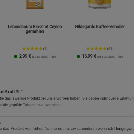
Lebensbaum Bio-Zimt Ceylon
Hildegards Kaffee-Veredler
gemahlen
(4)
(61)
2,99
€
16,99
€
(59,80 EUR / 1 kg)
(566,33 EUR / 1 kg)
1 Packung
3er-Pack
lKraft ® "
e das jeweilige Produkt bei uns erworben haben. Sie geben individuelle Erfahru
ektiv geprüfte Tatsachen zu verstehen.
i
e das Produkt von früher. Nehme es mal zwischendurch wenn ich Hungergwfü