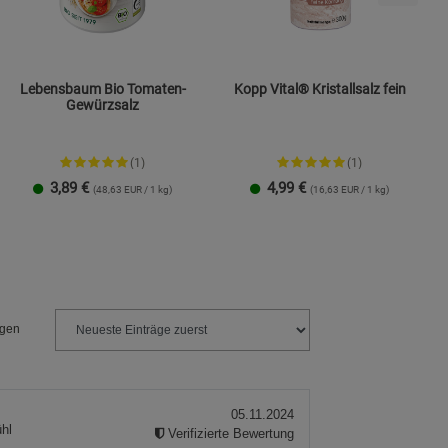
Lebensbaum Bio Tomaten-
Kopp Vital® Kristallsalz fein
Gewürzsalz
(1)
(1)
3,89
€
4,99
€
(48,63 EUR / 1 kg)
(16,63 EUR / 1 kg)
1 Packung
2er-Pack
Streudose
Nachfüllbeutel
2er-Set
ngen
05.11.2024
hl
Verifizierte Bewertung