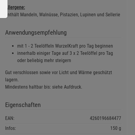
Allergene:
Enthält Mandeln, Walnüsse, Pistazien, Lupinen und Sellerie
Anwendungsempfehlung
mit 1 - 2 Teelöffeln WurzelKraft pro Tag beginnen
ie Gruppe
innerhalb einiger Tage auf 3 x 2 Teelöffel pro Tag
oder beliebig mehr steigern
Gut verschlossen sowie vor Licht und Wärme geschützt
lagern.
Mindestens haltbar bis: siehe Aufdruck.
Eigenschaften
okies
EAN:
4260196684477
Infos:
150 g