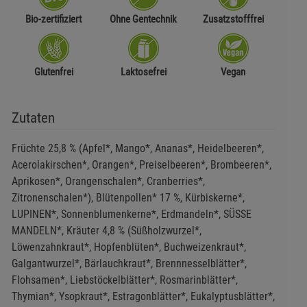
Bio-zertifiziert
Ohne Gentechnik
Zusatzstofffrei
Glutenfrei
Laktosefrei
Vegan
Zutaten
Früchte 25,8 % (Apfel*, Mango*, Ananas*, Heidelbeeren*,
Acerolakirschen*, Orangen*, Preiselbeeren*, Brombeeren*,
Aprikosen*, Orangenschalen*, Cranberries*,
Zitronenschalen*), Blütenpollen* 17 %, Kürbiskerne*,
LUPINEN*, Sonnenblumenkerne*, Erdmandeln*, SÜSSE
MANDELN*, Kräuter 4,8 % (Süßholzwurzel*,
Löwenzahnkraut*, Hopfenblüten*, Buchweizenkraut*,
Galgantwurzel*, Bärlauchkraut*, Brennnesselblätter*,
Flohsamen*, Liebstöckelblätter*, Rosmarinblätter*,
Thymian*, Ysopkraut*, Estragonblätter*, Eukalyptusblätter*,