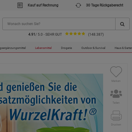
Kauf auf Rechnung
30 Tage Rückgaberecht
4.91
/ 5.0 - SEHR GUT
(148.387)
 ®
gsergänzungsmittel
Lebensmittel
Drogerie
Outdoor & Survival
Haus & Garte
Merken
Teilen
Drucken