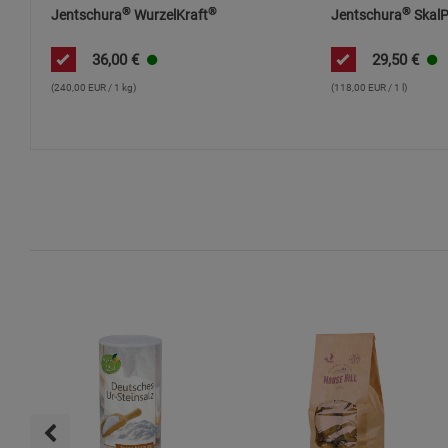
®
®
®
Jentschura
WurzelKraft
Jentschura
SkalP
36,00
€
29,50
€
(240,00 EUR / 1 kg)
(118,00 EUR / 1 l)