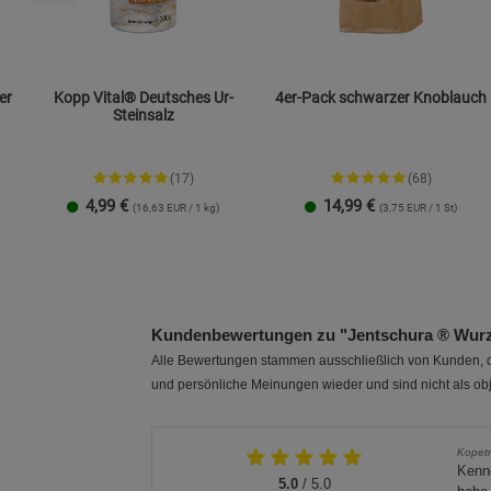
er
Kopp Vital® Deutsches Ur-
4er-Pack schwarzer Knoblauch
Steinsalz
(17)
(68)
4,99
€
14,99
€
(16,63 EUR / 1 kg)
(3,75 EUR / 1 St)
Streudose
Nachfüllbeutel
2er-Set
Kundenbewertungen zu "Jentschura ® Wurze
Alle Bewertungen stammen ausschließlich von Kunden, di
und persönliche Meinungen wieder und sind nicht als obj
Kopetr
Kenn
5.0
/ 5.0