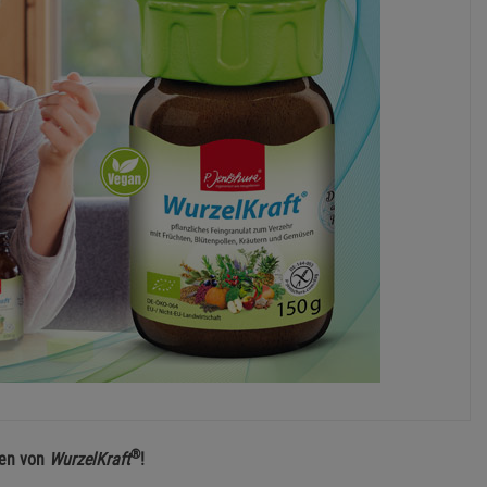
®
ten von
WurzelKraft
!