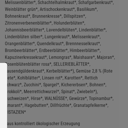
Melissenblätter*, Schachtelhalmkraut*, Schafgarbenkraut*,
Weinblätter grün*, Artischockenkraut*, Basilikum*,
Bohnenkraut*, Brunnenkresse*, Dillspitzen*,
Zitronenverbenenblätter*, Holunderblüten*,
Johannisbeerblätter*, Lavendelblüten*, Lindenblätter*,
Lindenblüten silber*, Lungenkraut*, Melissenkraut*,
Orangenblätter*, Quendelkraut*, Brennnesselkraut*,
Brombeerblätter*, Erdbeerblätter*, Himbeerblätter*,
Kapuzinerkressekraut*, Lemongras*, Maishaare*, Majoran*,
Rosenblütenblätter rosa*, SELLERIEBLÄTTER*,
Tausendgüldenkraut*, Kerbelblätter*), Gemüse 2,8 % (Rote
Bete*, Kohlblätter*, Linsen rot*, Karotten*, Rettich
schwarz*, Zucchini*, Spargel*, Kichererbsen*, Bohnen*,
Brokkoli*, Meerrettichwurzel*, Spinat*, Zwiebeln*),
Buchweizen*, Hirse*, WALNÜSSE*, Gewürze*, Topinambur*,
Amarant*, Hagebutten*, Dillfrüchte*, Granatapfelkerne*,
PISTAZIEN*
*aus kontrolliert ökologischer Erzeugung