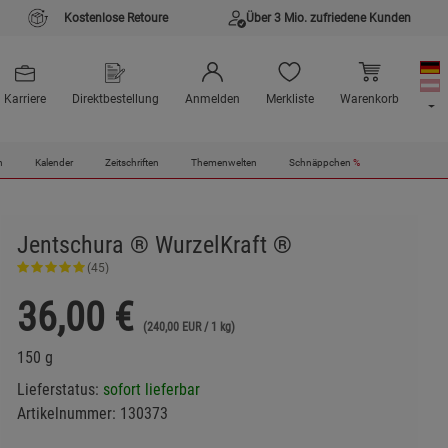
Kostenlose Retoure
Über 3 Mio. zufriedene Kunden
Karriere
Direktbestellung
Anmelden
Merkliste
Warenkorb
n
Kalender
Zeitschriften
Themenwelten
Schnäppchen
%
Jentschura ® WurzelKraft ®
(45)
36,00
€
(240,00 EUR / 1 kg)
150 g
Lieferstatus:
sofort lieferbar
Artikelnummer:
130373