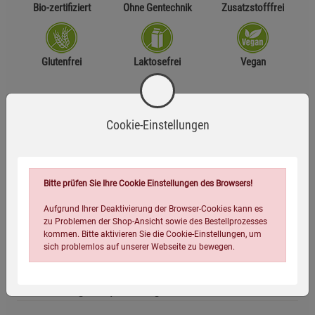
Bio-zertifiziert
Ohne Gentechnik
Zusatzstofffrei
Glutenfrei
Laktosefrei
Vegan
Zutaten
Cookie-Einstellungen
Hirse*, Buchweizen*, Früchte getrocknet 13,5 % (Ananas*,
Apfel*), Ölsamen 8,5 % (Kürbiskerne*,
Sonnenblumenkerne*, Süße
MANDELN
*), Amarant*
Bitte prüfen Sie Ihre Cookie Einstellungen des Browsers!
*aus kontrolliert ökologischer Erzeugung
Aufgrund Ihrer Deaktivierung der Browser-Cookies kann es
zu Problemen der Shop-Ansicht sowie des Bestellprozesses
Allergene:
kommen. Bitte aktivieren Sie die Cookie-Einstellungen, um
Enthält Mandeln
sich problemlos auf unserer Webseite zu bewegen.
Anwendungsempfehlung