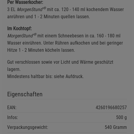
Per Wasserkocher:
®
3 EL
MorgenStund'
mit ca. 120 - 140 ml kochendem Wasser
anrühren und 1 - 2 Minuten quellen lassen.
Einstellungen speichern für die Gruppe
Einstellungen speichern für die Gruppe
Im Kochtopf:
®
MorgenStund'
mit einem Schneebesen in ca. 160 - 180 ml
Einstellungen speichern für die Gruppe
Zurück
Einwilligung nicht erteilen
Wasser einrühren. Unter Rühren aufkochen und bei geringer
Hitze 1 - 2 Minuten köcheln lassen.
Notwendige Cookies (5)
Gut verschlossen sowie vor Licht und Wärme geschützt
Beschreibung Notwendige Cookies
lagern.
Mindestens haltbar bis: siehe Aufdruck.
Cookie-Informationen
anzeigen
Eigenschaften
Funktionale Cookies (1)
Funktionale Cooki
Beschreibung Funktionale Cookies
EAN:
4260196680257
Cookie-Informationen
anzeigen
Infos:
500 g
Verpackungsgewicht:
540 Gramm
Statistik Cookies