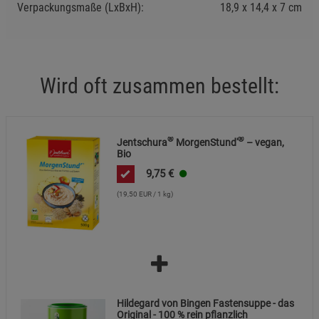
Statistik Cookies (2)
Verpackungsmaße (LxBxH):
18,9
14,4
7
cm
Beschreibung Statistik Cookies
Cookie-Informationen
anzeigen
Wird oft zusammen bestellt:
Marketing Cookies (3)
Marketing Cookies
Beschreibung Marketing Cookies
Cookie-Informationen
anzeigen
®
®
Jentschura
MorgenStund'
– vegan,
Bio
Datenschutzerklärung
Impressum
9,75
€
(19,50 EUR / 1 kg)
Hildegard von Bingen Fastensuppe - das
Original - 100 % rein pflanzlich