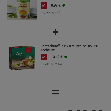
8,99
€
(39,09 EUR / 1 kg)
®
Jentschura
7 x 7 KräuterTee Bio - 50
Teebeutel
13,49
€
(155,06 EUR / 1 kg)
=