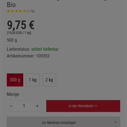
Bio
(176)
9,75
€
(19,50 EUR / 1 kg)
500 g
Lieferstatus:
sofort lieferbar
Artikelnummer:
109352
500 g
1 kg
2 kg
Menge
In den Warenkorb >>
Toggle D
Zur Merkliste hinzufügen