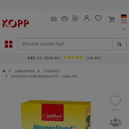
Kauf auf Rechnung
4.91
/ 5.0 - SEHR GUT
(148.391)
Zur Startseite des Kopp Verlag Online-Shop
Lebensmittel
Frühstück
Jentschura ® MorgenStund' ® – vegan, Bio
Merken