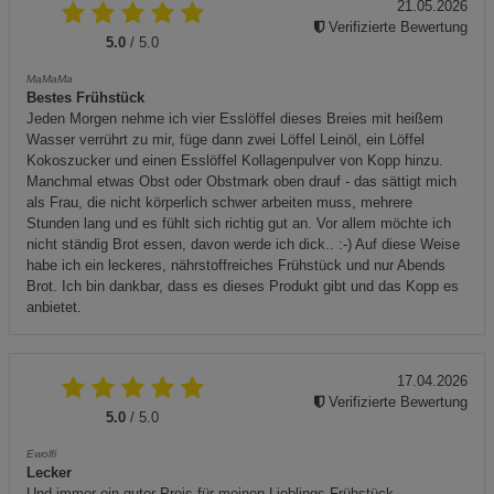
21.05.2026
Verifizierte Bewertung
5.0
/ 5.0
MaMaMa
Bestes Frühstück
Jeden Morgen nehme ich vier Esslöffel dieses Breies mit heißem
Wasser verrührt zu mir, füge dann zwei Löffel Leinöl, ein Löffel
Kokoszucker und einen Esslöffel Kollagenpulver von Kopp hinzu.
Manchmal etwas Obst oder Obstmark oben drauf - das sättigt mich
als Frau, die nicht körperlich schwer arbeiten muss, mehrere
Stunden lang und es fühlt sich richtig gut an. Vor allem möchte ich
nicht ständig Brot essen, davon werde ich dick.. :-) Auf diese Weise
habe ich ein leckeres, nährstoffreiches Frühstück und nur Abends
Brot. Ich bin dankbar, dass es dieses Produkt gibt und das Kopp es
anbietet.
17.04.2026
Verifizierte Bewertung
5.0
/ 5.0
Ewolfi
Lecker
Und immer ein guter Preis für meinen Lieblings Frühstück