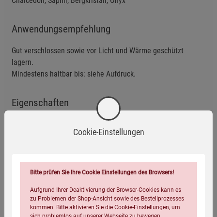
Chalcedon, Saphir, Bergkristall, Onyx
Anwendungsempfehlung
Gut verschlossen sowie vor Licht und Wärme geschützt
lagern.
Mindestens haltbar bis: siehe Aufdruck.
Eigenschaften
EAN:
4260196680035
Cookie-Einstellungen
Infos:
750 g
Verpackungsgewicht:
840 Gramm
Verpackungsmaße (LxBxH):
12
9,8
7,7
cm
Bitte prüfen Sie Ihre Cookie Einstellungen des Browsers!
Aufgrund Ihrer Deaktivierung der Browser-Cookies kann es
zu Problemen der Shop-Ansicht sowie des Bestellprozesses
kommen. Bitte aktivieren Sie die Cookie-Einstellungen, um
sich problemlos auf unserer Webseite zu bewegen.