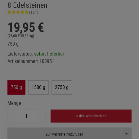
8 Edelsteinen
(101)
19,95
€
(26,60 EUR / 1 kg)
750 g
Lieferstatus:
sofort lieferbar
Artikelnummer:
108951
750 g
1500 g
2750 g
Menge
In den Warenkorb >>
Toggle D
Zur Merkliste hinzufügen