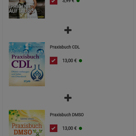
3,99
€
Cookie-Informationen
anzeigen
Datenschutzerklärung
Impressum
Praxisbuch CDL
13,00
€
Praxisbuch DMSO
13,00
€