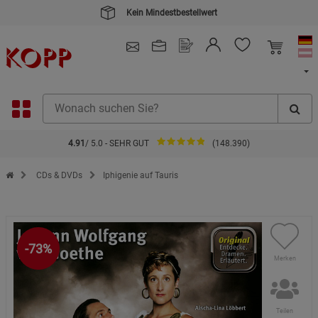
Kein Mindestbestellwert
4.91
/ 5.0 - SEHR GUT
(148.390)
Zur Startseite des Kopp Verlag Online-Shop
CDs & DVDs
Iphigenie auf Tauris
-73%
Merken
Teilen