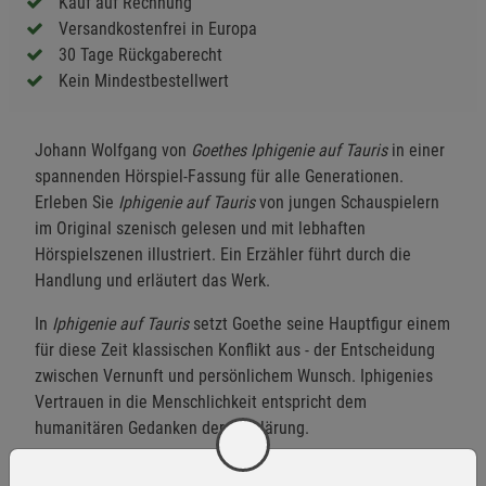
Kauf auf Rechnung
Versandkostenfrei in Europa
30 Tage Rückgaberecht
Kein Mindestbestellwert
Johann Wolfgang von
Goethes Iphigenie auf Tauris
in einer
spannenden Hörspiel-Fassung für alle Generationen.
Erleben Sie
Iphigenie auf Tauris
von jungen Schauspielern
im Original szenisch gelesen und mit lebhaften
Hörspielszenen illustriert. Ein Erzähler führt durch die
Handlung und erläutert das Werk.
In
Iphigenie auf Tauris
setzt Goethe seine Hauptfigur einem
für diese Zeit klassischen Konflikt aus - der Entscheidung
zwischen Vernunft und persönlichem Wunsch. Iphigenies
Vertrauen in die Menschlichkeit entspricht dem
humanitären Gedanken der Aufklärung.
Die Griechin Iphigenie wurde einst von der Göttin Diana vor