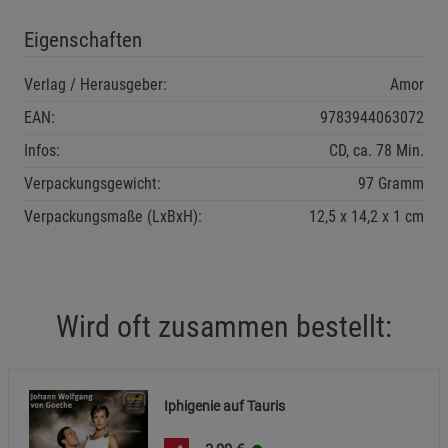
Notwendige Cookies (5)
Eigenschaften
Beschreibung Notwendige Cookies
Verlag / Herausgeber:
Amor
Cookie-Informationen
anzeigen
EAN:
9783944063072
Infos:
CD, ca. 78 Min.
Funktionale Cookies (1)
Funktionale Cooki
Verpackungsgewicht:
97 Gramm
Beschreibung Funktionale Cookies
Verpackungsmaße (LxBxH):
12,5
14,2
1
cm
Cookie-Informationen
anzeigen
Statistik Cookies (2)
Statistik Cookies
Beschreibung Statistik Cookies
Wird oft zusammen bestellt:
Cookie-Informationen
anzeigen
Marketing Cookies (3)
Marketing Cookies
Iphigenie auf Tauris
Beschreibung Marketing Cookies