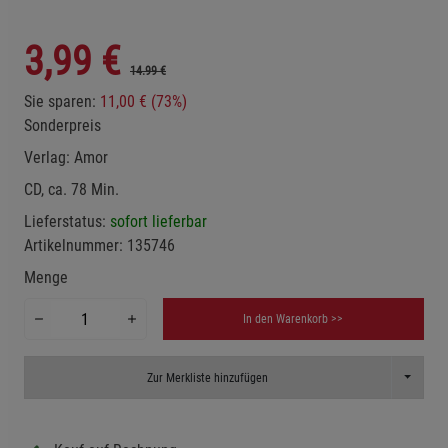
3,99
€
14.99 €
Sie sparen:
11,00 € (73%)
Sonderpreis
Verlag:
Amor
CD, ca. 78 Min.
Lieferstatus:
sofort lieferbar
Artikelnummer:
135746
Menge
In den Warenkorb >>
Toggle D
Zur Merkliste hinzufügen