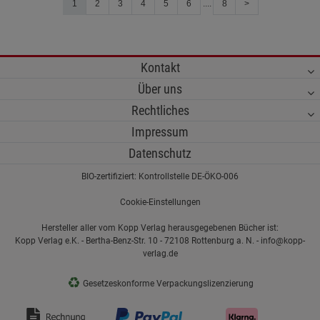
1
2
3
4
5
6
....
8
>
Kontakt
Über uns
Rechtliches
Impressum
Datenschutz
BIO-zertifiziert: Kontrollstelle DE-ÖKO-006
Cookie-Einstellungen
Hersteller aller vom Kopp Verlag herausgegebenen Bücher ist:
Kopp Verlag e.K. - Bertha-Benz-Str. 10 - 72108 Rottenburg a. N. - info@kopp-
verlag.de
♻
Gesetzeskonforme Verpackungslizenzierung