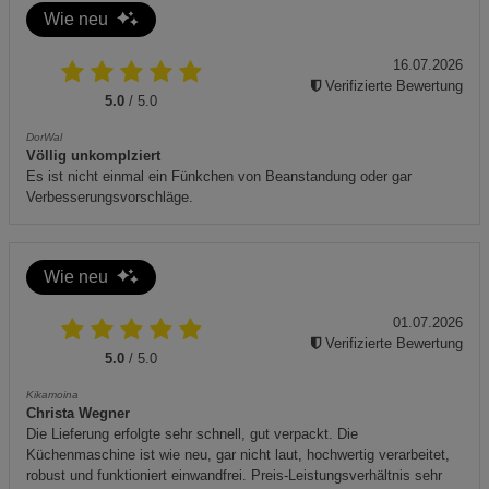
Zusätzliche Hinweise
Wie neu
Umweltgerechte Entsorgung: Dieses Produkt darf nicht
16.07.2026
über den Hausmüll entsorgt werden. Bitte verwenden Sie
Verifizierte Bewertung
5.0
/ 5.0
die örtlichen Rücknahme- und Sammelsysteme.
DorWal
Völlig unkomplziert
Wartung: Verwenden Sie ausschließlich milde
Es ist nicht einmal ein Fünkchen von Beanstandung oder gar
Verbesserungsvorschläge.
Reinigungsmittel und keine scheuernden Reinigungsmittel,
um die Beschichtung nicht zu beschädigen.
Wie neu
01.07.2026
Verifizierte Bewertung
5.0
/ 5.0
Kikamoina
Christa Wegner
Die Lieferung erfolgte sehr schnell, gut verpackt. Die
Küchenmaschine ist wie neu, gar nicht laut, hochwertig verarbeitet,
robust und funktioniert einwandfrei. Preis-Leistungsverhältnis sehr