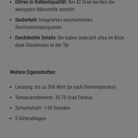
Dörren in Rohkostqualität:
Bei 42 Grad werden die
wenigsten Nährstoffe zerstört
Notwendige Cookies (5)
Sauberkeit:
integriertes automatisches
Beschreibung Notwendige Cookies
Sterilisationsprogramm
Cookie-Informationen
anzeigen
Durchdachte Details:
Sie haben jederzeit alles im Blick
dank Glaseinsatz in der Tür
Funktionale Cookies (1)
Funktionale Cooki
Beschreibung Funktionale Cookies
Weitere Eigenschaften:
Cookie-Informationen
anzeigen
Leistung: bis zu 500 Watt (je nach Dörrtemperatur)
Statistik Cookies (2)
Statistik Cookies
Temperaturbereich: 35-75 Grad Celsius
Beschreibung Statistik Cookies
Zeitschaltuhr: 1-99 Stunden
Cookie-Informationen
anzeigen
5 Gitterablagen
Marketing Cookies (3)
Marketing Cookies