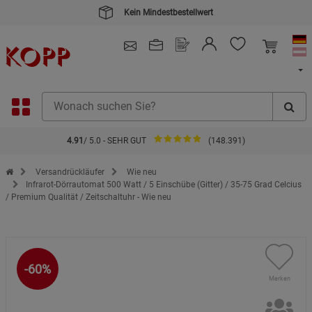
Kein Mindestbestellwert
4.91
/ 5.0 - SEHR GUT
(148.391)
Zur Startseite des Kopp Verlag Online-Shop
Versandrückläufer
Wie neu
Infrarot-Dörrautomat 500 Watt / 5 Einschübe (Gitter) / 35-75 Grad Celcius
/ Premium Qualität / Zeitschaltuhr - Wie neu
-60%
Merken