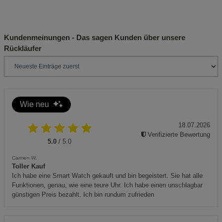
Griffen anfassen.
Dieses Gerät entspricht den Anforderungen der
Kundenmeinungen - Das sagen Kunden über unsere
CE-Kennzeichnung.
Rückläufer
Sicherheitshinweise
Gerät nur auf hitzebeständigen und stabilen Oberflächen
verwenden.
Wie neu
Immer sicherstellen, dass die Lüftungsschlitze nicht
blockiert sind.
18.07.2026
Verifizierte Bewertung
Das Gerät sollte niemals unbeaufsichtigt betrieben
5.0
/ 5.0
werden.
Carmen W.
Vor der Reinigung den Netzstecker ziehen und das Gerät
Toller Kauf
Ich habe eine Smart Watch gekauft und bin begeistert. Sie hat alle
vollständig abkühlen lassen.
Funktionen, genau, wie eine teure Uhr. Ich habe einen unschlagbar
Nur mit Zubehör und Ersatzteilen verwenden, die vom
günstigen Preis bezahlt. Ich bin rundum zufrieden
Hersteller empfohlen werden.