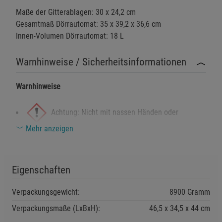
Beschreibung Marketing Cookies
Maße der Gitterablagen: 30 x 24,2 cm
Cookie-Informationen
anzeigen
Gesamtmaß Dörrautomat: 35 x 39,2 x 36,6 cm
Innen-Volumen Dörrautomat: 18 L
Datenschutzerklärung
Impressum
Warnhinweise / Sicherheitsinformationen
Warnhinweise
Achtung: Nicht mit nassen Händen oder
Mehr anzeigen
feuchten Oberflächen betreiben. Gefahr von
Stromschlägen.
Erstickungsgefahr: Gerät von kleinen Kindern
Eigenschaften
fernhalten, insbesondere Verpackung und lose Teile.
Verpackungsgewicht:
8900 Gramm
Verbrühungsgefahr: Gerät kann während des Betriebs
Verpackungsmaße (LxBxH):
46,5
34,5
44
cm
sehr heiß werden. Bitte nur an den dafür vorgesehenen