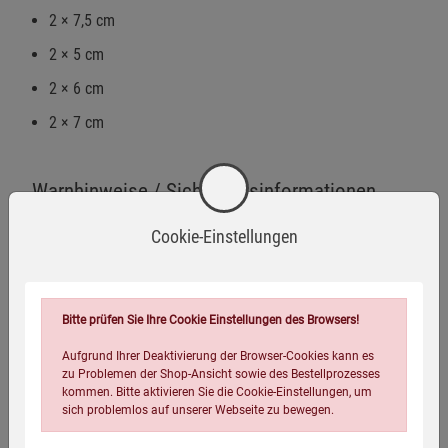
2 × 7,5 cm
2 × 5 cm
2 × 6 cm
2 × 7 cm
Warnhinweise / Sicherheitsinformationen
Cookie-Einstellungen
Warnhinweise:
Dieses Produkt ist nur zur äußerlichen Anwendung
geeignet. Nicht auf offenen Wunden oder gereizter Haut
Bitte prüfen Sie Ihre Cookie Einstellungen des Browsers!
anwenden.
Mehr anzeigen
Aufgrund Ihrer Deaktivierung der Browser-Cookies kann es
Herstellerinformationen
Außerhalb der Reichweite von Kindern aufbewahren -
zu Problemen der Shop-Ansicht sowie des Bestellprozesses
kommen. Bitte aktivieren Sie die Cookie-Einstellungen, um
enthält zerbrechliche Bestandteile.
sich problemlos auf unserer Webseite zu bewegen.
Nicht bei Personen mit Hauterkrankungen,