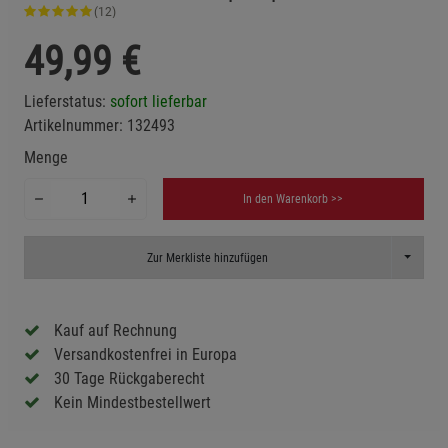
(12)
49,99
€
Lieferstatus:
sofort lieferbar
Artikelnummer:
132493
Menge
In den Warenkorb >>
Toggle D
Zur Merkliste hinzufügen
Kauf auf Rechnung
Versandkostenfrei in Europa
30 Tage Rückgaberecht
Kein Mindestbestellwert