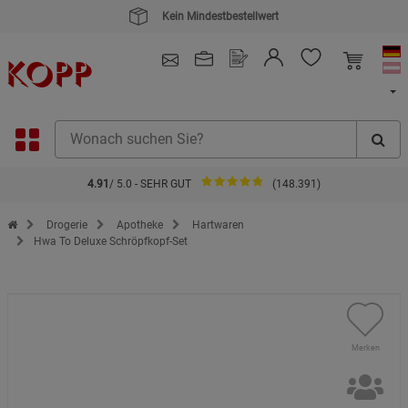
4.91
/ 5.0 - SEHR GUT
(148.391)
Zur Startseite des Kopp Verlag Online-Shop
Drogerie
Apotheke
Hartwaren
Hwa To Deluxe Schröpfkopf-Set
Merken