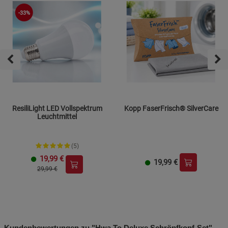
-33%
ResiliLight LED Vollspektrum
Kopp FaserFrisch® SilverCare
Leuchtmittel
(5)
19,99
€
19,99
€
29,99 €
Kundenbewertungen zu "Hwa To Deluxe Schröpfkopf-Set"