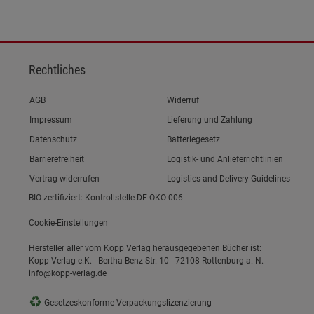
Rechtliches
Link zum/zur
AGB
Widerruf
Link zum/zur
Impressum
Lieferung und Zahlung
Link zum/zur
Datenschutz
Batteriegesetz
Link zum/zur
Barrierefreiheit
Logistik- und Anlieferrichtlinien
Vertrag widerrufen
Logistics and Delivery Guidelines
BIO-zertifiziert: Kontrollstelle DE-ÖKO-006
Cookie-Einstellungen
Hersteller aller vom Kopp Verlag herausgegebenen Bücher ist:
Kopp Verlag e.K. - Bertha-Benz-Str. 10 - 72108 Rottenburg a. N. -
info@kopp-verlag.de
♻
Gesetzeskonforme Verpackungslizenzierung