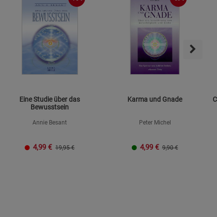
s
ies
Eine Studie über das
Karma und Gnade
C
Bewusstsein
Annie Besant
Peter Michel
4,99
€
4,99
€
19,95 €
9,90 €