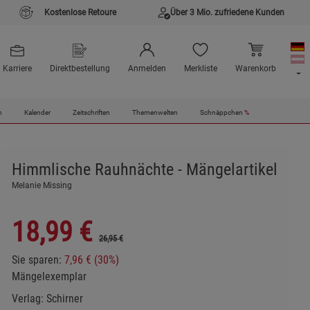
Kostenlose Retoure
Über 3 Mio. zufriedene Kunden
Karriere
Direktbestellung
Anmelden
Merkliste
Warenkorb
n
Kalender
Zeitschriften
Themenwelten
Schnäppchen
%
Himmlische Rauhnächte - Mängelartikel
Melanie Missing
18,99
€
26,95 €
Sie sparen:
7,96 € (30%)
Mängelexemplar
Verlag:
Schirner