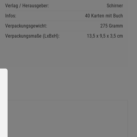
Verlag / Herausgeber:
Schirner
Infos:
40 Karten mit Buch
Verpackungsgewicht:
275 Gramm
Verpackungsmaße (LxBxH):
13,5
9,5
3,5
cm