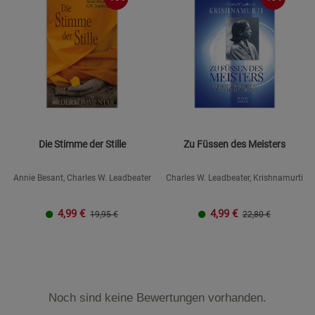
Statistik Cookies (2)
Statistik Cookie
Beschreibung Statistik Cookies
Cookie-Informationen
anzeigen
Marketing Cookies (3)
Marketing Cook
Beschreibung Marketing Cookies
Die Stimme der Stille
Zu Füssen des Meisters
Cookie-Informationen
anzeigen
Annie Besant, Charles W. Leadbeater
Charles W. Leadbeater, Krishnamurti
Datenschutzerklärung
Impressum
4,99
€
4,99
€
19,95 €
22,80 €
Noch sind keine Bewertungen vorhanden.