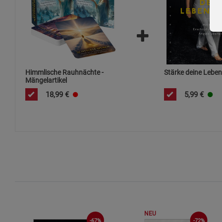
Himmlische Rauhnächte -
Stärke deine Leben
Mängelartikel
18,99
€
5,99
€
NEU
-67%
-72%