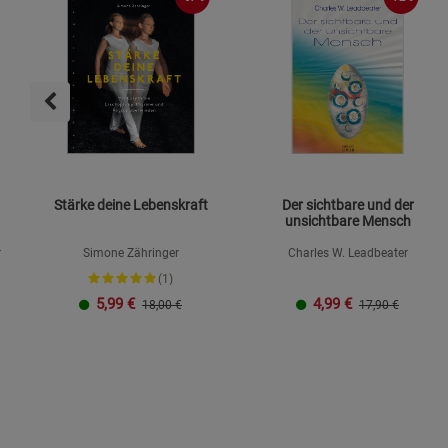
Stärke deine Lebenskraft
Der sichtbare und der
unsichtbare Mensch
r
Simone Zähringer
Charles W. Leadbeater
(1)
5,99
€
4,99
€
18,00 €
17,90 €