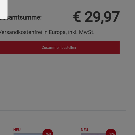
€
29,97
Gesamtsumme:
Versandkostenfrei in Europa, inkl. MwSt.
Zusammen bestellen
ie Gruppe
okies
NEU
NEU
-75%
-50%