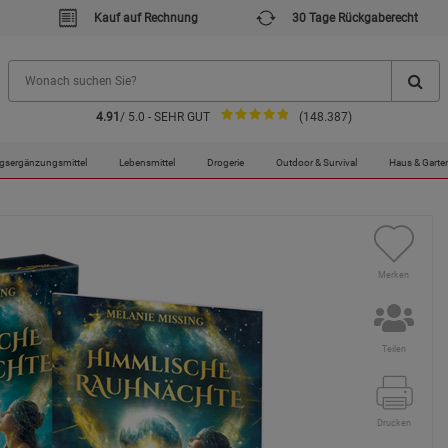
Kauf auf Rechnung
30 Tage Rückgaberecht
4.91
/ 5.0 - SEHR GUT
(148.387)
elartikel
gsergänzungsmittel
Lebensmittel
Drogerie
Outdoor & Survival
Haus & Garte
Merken
Teilen
Drucken