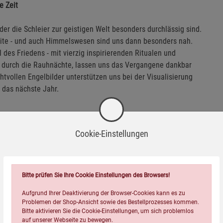
e Zeit
der die Schleier zur geistigen Welt besonders durchlässig sind.
Seite - und auch Himmelswesen sind uns dann besonders nah.
 des Friedens - mit vierzig inspirierenden Ritualen und
s durch die Rauhnächte, lassen uns das Vergangene dankbar
vollen Engelbilder unterstützen uns bei der Visualisierung
 das nächste Jahr.
Cookie-Einstellungen
Wird oft zusammen bestellt:
Bitte prüfen Sie Ihre Cookie Einstellungen des Browsers!
Aufgrund Ihrer Deaktivierung der Browser-Cookies kann es zu
Problemen der Shop-Ansicht sowie des Bestellprozesses kommen.
Bitte aktivieren Sie die Cookie-Einstellungen, um sich problemlos
auf unserer Webseite zu bewegen.