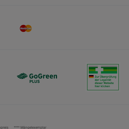
npreis
**** Mängelexemplar