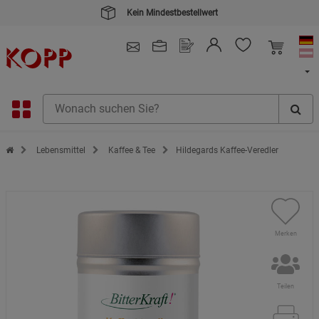
Kein Mindestbestellwert
4.91
/ 5.0 - SEHR GUT
(148.391)
Zur Startseite des Kopp Verlag Online-Shop
Lebensmittel
Kaffee & Tee
Hildegards Kaffee-Veredler
Merken
Teilen