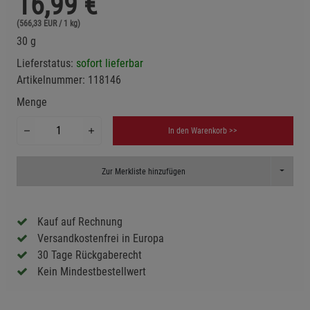
16,99
€
(566,33 EUR / 1 kg)
30 g
Lieferstatus:
sofort lieferbar
Artikelnummer:
118146
Menge
In den Warenkorb >>
Toggle D
Zur Merkliste hinzufügen
Kauf auf Rechnung
Versandkostenfrei in Europa
30 Tage Rückgaberecht
Kein Mindestbestellwert