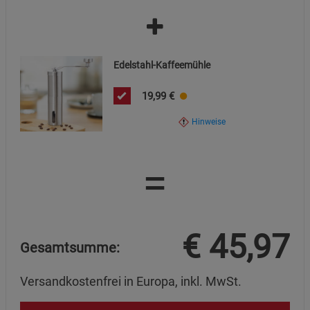
Statistik Cookies (2)
Statistik Cookies
Beschreibung Statistik Cookies
Edelstahl-Kaffeemühle
Cookie-Informationen
anzeigen
19,99
€
Marketing Cookies (3)
Marketing Cookies
Hinweise
Beschreibung Marketing Cookies
Cookie-Informationen
anzeigen
=
Datenschutzerklärung
Impressum
€
45,97
Gesamtsumme:
Versandkostenfrei in Europa, inkl. MwSt.