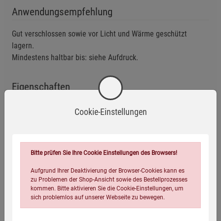
Anwendungsempfehlung
Gut verschlossen sowie vor Licht und Wärme geschützt
lagern.
Mindestens haltbar bis: siehe Aufdruck.
Eigenschaften
EAN:
4260700230725
Cookie-Einstellungen
Infos:
30 g
Verpackungsgewicht:
72 Gramm
Bitte prüfen Sie Ihre Cookie Einstellungen des Browsers!
Verpackungsmaße (LxBxH):
7
4,5
4,5
cm
Aufgrund Ihrer Deaktivierung der Browser-Cookies kann es
zu Problemen der Shop-Ansicht sowie des Bestellprozesses
kommen. Bitte aktivieren Sie die Cookie-Einstellungen, um
sich problemlos auf unserer Webseite zu bewegen.
Wird oft zusammen bestellt: