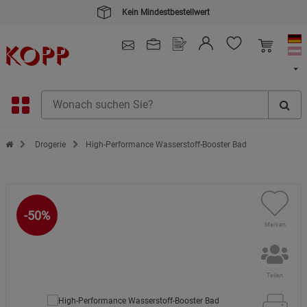
Kein Mindestbestellwert
4.91
/ 5.0 - SEHR GUT
(148.387)
Zur Startseite des Kopp Verlag Online-Shop
Drogerie
High-Performance Wasserstoff-Booster Bad
-50%
Merken
Teilen