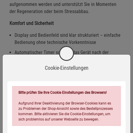
aufgenommen werden und unterstützt Sie in Momenten
der Regeneration oder beim Stressabbau.
Komfort und Sicherheit
Display und Bedienfeld sind klar strukturiert – einfache
Bedienung ohne technische Vorkenntnisse
Automatischer Timer schaltet das Gerät nach der
gewählten Anwendung aus
Cookie-Einstellungen
Systemüberwachung erkennt Abweichungen im
Betriebsablauf und stellt sichere Nutzung sicher
Wasserstofferzeugungskopf ausgelegt für über 1000
Bitte prüfen Sie Ihre Cookie Einstellungen des Browsers!
Anwendungen, korrosionsgeschützte Komponenten
garantieren Langlebigkeit
Aufgrund Ihrer Deaktivierung der Browser-Cookies kann es
zu Problemen der Shop-Ansicht sowie des Bestellprozesses
Maße Steuergerät:
28 cm × 22,3 cm × 11,8 cm
kommen. Bitte aktivieren Sie die Cookie-Einstellungen, um
Netzkabel:
1,5 m
sich problemlos auf unserer Webseite zu bewegen.
Wasserstoff-Generator-Schlauch:
2 m