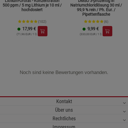
Lithium-Orotat - Konzentration
DMSO 3-prozentig in
500 ppm / 5 mg Lithium je 10 ml /
Natriumchloridlösung 30 ml /
hochdosiert
99,9 % rein / Ph. Eur. /
Pipettenflasche
(102)
(6)
17,99
€
9,99
€
(71,96 EUR / 1 l)
(333,00 EUR / 1 l)
Noch sind keine Bewertungen vorhanden.
Kontakt
Über uns
Rechtliches
Impressum