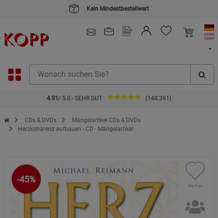
Kein Mindestbestellwert
4.91
/ 5.0 - SEHR GUT
(148.391)
Zur Startseite des Kopp Verlag Online-Shop
CDs & DVDs
Mängelartikel CDs & DVDs
Herzkohärenz aufbauen - CD - Mängelartikel
-45%
Merken