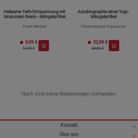
Heilsame Tiefe Entspannung mit
Autobiographie eines Yogi -
binauralen Beats - Mängelartikel
Mängelartikel
Frank Metzner
Paramahansa Yogananda
9,99
€
32,99
€
14,95 €
48,00 €
Noch sind keine Bewertungen vorhanden.
Kontakt
Über uns