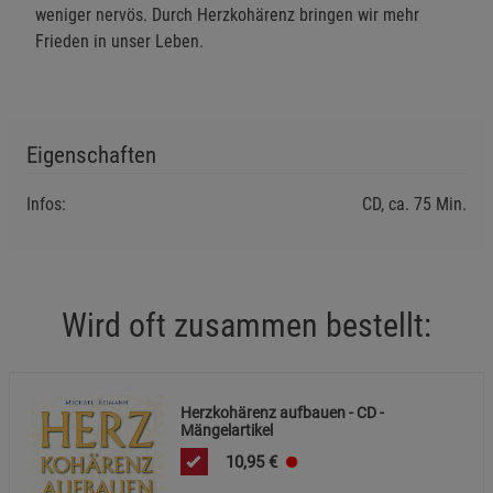
weniger nervös. Durch Herzkohärenz bringen wir mehr
Frieden in unser Leben.
Einstellungen speichern für die Gruppe
Einstellungen speichern für die Gruppe
Eigenschaften
Einstellungen speichern für die Gruppe
Zurück
Einwilligung nicht erteilen
Infos:
CD, ca. 75 Min.
Notwendige Cookies (5)
Beschreibung Notwendige Cookies
Cookie-Informationen
anzeigen
Wird oft zusammen bestellt:
Funktionale Cookies (1)
Funktionale Cooki
Beschreibung Funktionale Cookies
Herzkohärenz aufbauen - CD -
Mängelartikel
Cookie-Informationen
anzeigen
10,95
€