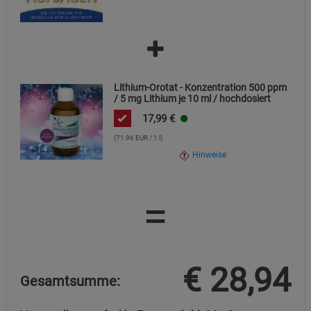
Statistik Cookies (2)
Statistik Cookies
Beschreibung Statistik Cookies
Cookie-Informationen
anzeigen
Lithium-Orotat - Konzentration 500 ppm
Marketing Cookies (3)
Marketing Cookies
/ 5 mg Lithium je 10 ml / hochdosiert
Beschreibung Marketing Cookies
17,99
€
Cookie-Informationen
anzeigen
(71,96 EUR / 1 l)
Hinweise
Datenschutzerklärung
Impressum
=
€
28,94
Gesamtsumme: