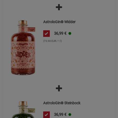
AstroloGin® Widder
36,99
€
(73,98 EUR / 1 l)
AstroloGin® Steinbock
36,99
€