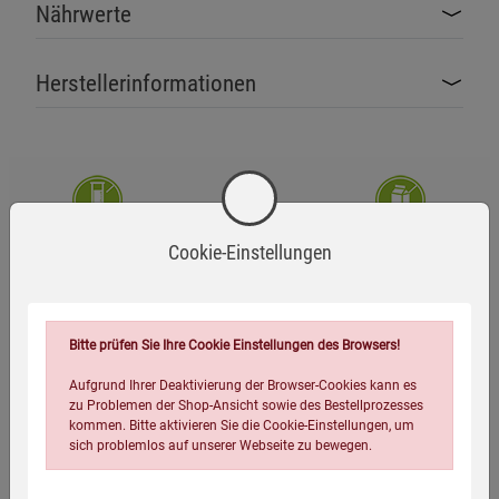
Nährwerte
Herstellerinformationen
Zusatzstofffrei
Glutenfrei
Laktosefrei
Cookie-Einstellungen
Vegan
Bitte prüfen Sie Ihre Cookie Einstellungen des Browsers!
Aufgrund Ihrer Deaktivierung der Browser-Cookies kann es
Zutaten
zu Problemen der Shop-Ansicht sowie des Bestellprozesses
kommen. Bitte aktivieren Sie die Cookie-Einstellungen, um
Wasser, Glucose-Fructose-Sirup, Hibiskusblütenaufguss 5%
sich problemlos auf unserer Webseite zu bewegen.
(Wasser, natürliches Hibiskusblütenaroma), natürliches