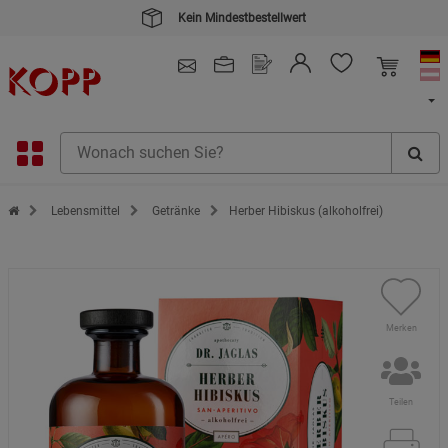
Kein Mindestbestellwert
4.91
/ 5.0 - SEHR GUT
(148.387)
Zur Startseite des Kopp Verlag Online-Shop
Lebensmittel
Getränke
Herber Hibiskus (alkoholfrei)
Merken
Teilen