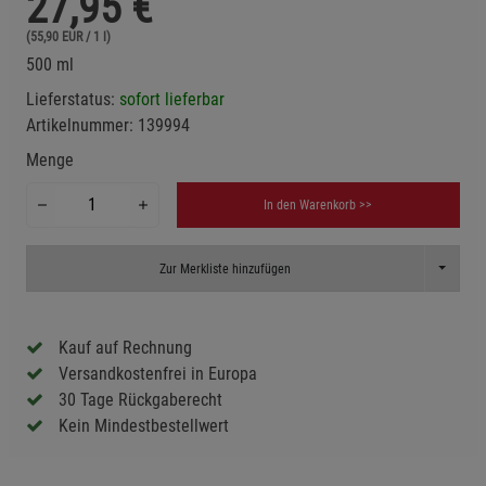
27,95
€
(55,90 EUR / 1 l)
500 ml
Lieferstatus:
sofort lieferbar
Artikelnummer:
139994
Menge
In den Warenkorb >>
Toggle D
Zur Merkliste hinzufügen
Kauf auf Rechnung
Versandkostenfrei in Europa
30 Tage Rückgaberecht
Kein Mindestbestellwert