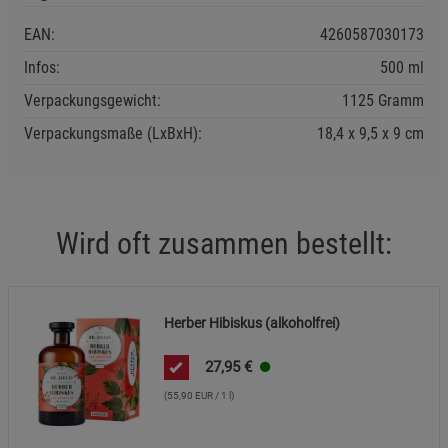
EAN:
4260587030173
Statistik Cookies (2)
Statistik Cookies
Infos:
500 ml
Beschreibung Statistik Cookies
Verpackungsgewicht:
1125 Gramm
Cookie-Informationen
anzeigen
Verpackungsmaße (LxBxH):
18,4
9,5
9
cm
Marketing Cookies (3)
Marketing Cookies
Beschreibung Marketing Cookies
Cookie-Informationen
anzeigen
Wird oft zusammen bestellt:
Datenschutzerklärung
Impressum
Herber Hibiskus (alkoholfrei)
27,95
€
(55,90 EUR / 1 l)