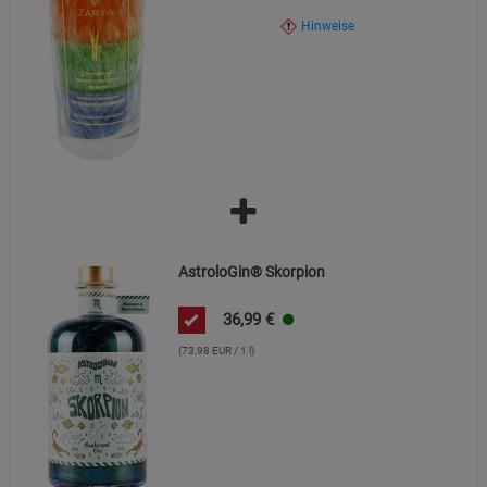
Hinweise
AstroloGin® Skorpion
36,99
€
(73,98 EUR / 1 l)