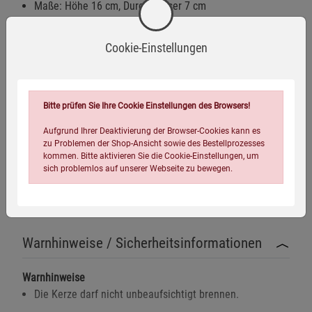
Maße: Höhe 16 cm, Durchmesser 7 cm
Innere Erkenntnis
Cookie-Einstellungen
Unterstütztes Organ »der Dünndarm«
Auf der spirituellen Ebene verleiht der Dünndarm die
Fähigkeit, Sachverhalte voneinander zu unterscheiden und
Bitte prüfen Sie Ihre Cookie Einstellungen des Browsers!
die eigenen wahren Gefühle zu erkennen. Der Dünndarm
hilft dabei, sich mit den eigenen Gedanken, Wünschen und
Aufgrund Ihrer Deaktivierung der Browser-Cookies kann es
Zielen auseinanderzusetzen. Auf der körperlichen Ebene
zu Problemen der Shop-Ansicht sowie des Bestellprozesses
kommen. Bitte aktivieren Sie die Cookie-Einstellungen, um
prüft der Dünndarm die aufgenommene Nahrung und
sich problemlos auf unserer Webseite zu bewegen.
unterscheidet, welche Bestandteile der Nahrung verwertbar
sind und welche nicht.
Warnhinweise / Sicherheitsinformationen
Warnhinweise
Die Kerze darf nicht unbeaufsichtigt brennen.
Einstellungen speichern für die Gruppe
Einstellungen speichern für die Gruppe