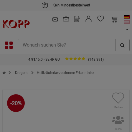
Kein Mindestbestellwert
4.91
/ 5.0 - SEHR GUT
(148.391)
Zur Startseite des Kopp Verlag Online-Shop
Drogerie
Heilkräuterkerze »Innere Erkenntnis«
-20%
Merken
Teilen