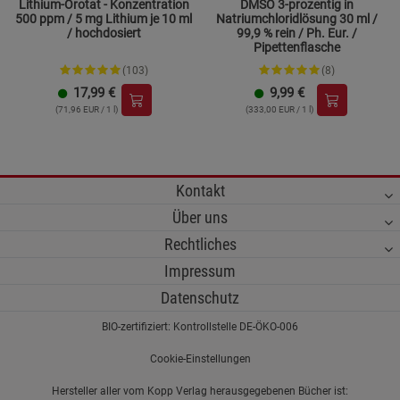
Lithium-Orotat - Konzentration
DMSO 3-prozentig in
500 ppm / 5 mg Lithium je 10 ml
Natriumchloridlösung 30 ml /
/ hochdosiert
99,9 % rein / Ph. Eur. /
Pipettenflasche
(103)
(8)
17,99
€
9,99
€
(71,96 EUR / 1 l)
(333,00 EUR / 1 l)
Kontakt
Über uns
Rechtliches
Impressum
Datenschutz
BIO-zertifiziert: Kontrollstelle DE-ÖKO-006
Cookie-Einstellungen
Hersteller aller vom Kopp Verlag herausgegebenen Bücher ist: