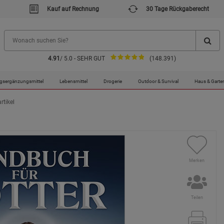
Kauf auf Rechnung
30 Tage Rückgaberecht
4.91
/ 5.0 - SEHR GUT
(148.391)
gsergänzungsmittel
Lebensmittel
Drogerie
Outdoor & Survival
Haus & Garte
rtikel
Merken
Teilen