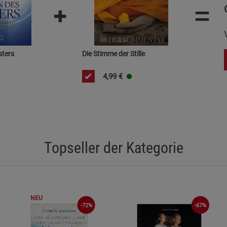
=
Cookie-Informationen
anzeigen
Funktionale Cookies (1)
Funktionale Co
sters
Die Stimme der Stille
Beschreibung Funktionale Cookies
Cookie-Informationen
anzeigen
4,99
€
Statistik Cookies (2)
Statistik Cookie
Beschreibung Statistik Cookies
Cookie-Informationen
anzeigen
Topseller der Kategorie
Marketing Cookies (3)
Marketing Cook
Beschreibung Marketing Cookies
Cookie-Informationen
anzeigen
NEU
-72%
-67%
Datenschutzerklärung
Impressum