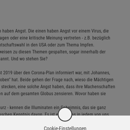
n haben Angst. Die einen haben Angst vor einem Virus, die
agen oder eine kritische Meinung vertreten - z.B. bezüglich
identschaftswahl in den USA oder zum Thema Impfen.
htweisen zu diesen Themen gespalten, sogar innerhalb der
pannt. Und wo stehen Sie?
st 2019 über den Corona-Plan informiert war, mit Johannes,
 oben" hat. Beide gehen der Frage nach, wieso die Mächtigen
ien stecken, eine solche Angst haben, dass ihre Machenschaften
en auf dem gesamten Globus zensieren. Wovor haben sie
rz - kennen die Illuminaten ein Geheimnis, das sie ganz
nschen Kenntnis davon. Es ist etwas, das in jedem von uns
nkungsindustrie davon abhält, uns auf die Suche nach diesem
Cookie-Einstellungen