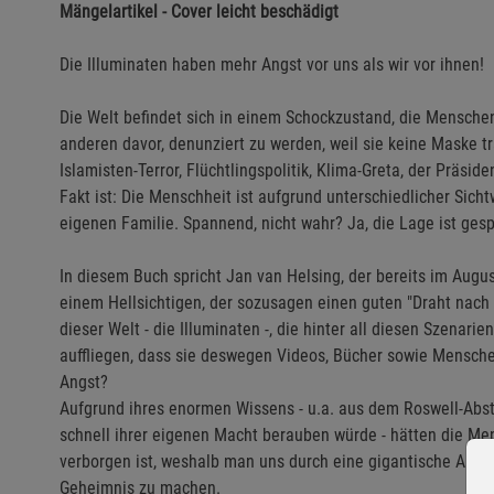
Mängelartikel - Cover leicht beschädigt
Die Illuminaten haben mehr Angst vor uns als wir vor ihnen!
Die Welt befindet sich in einem Schockzustand, die Mensche
anderen davor, denunziert zu werden, weil sie keine Maske tr
Islamisten-Terror, Flüchtlingspolitik, Klima-Greta, der Präs
Fakt ist: Die Menschheit ist aufgrund unterschiedlicher Sic
eigenen Familie. Spannend, nicht wahr? Ja, die Lage ist ges
In diesem Buch spricht Jan van Helsing, der bereits im Augu
einem Hellsichtigen, der sozusagen einen guten "Draht nach
dieser Welt - die Illuminaten -, die hinter all diesen Szenar
auffliegen, dass sie deswegen Videos, Bücher sowie Mensch
Angst?
Aufgrund ihres enormen Wissens - u.a. aus dem Roswell-Abstu
schnell ihrer eigenen Macht berauben würde - hätten die Me
verborgen ist, weshalb man uns durch eine gigantische Able
Geheimnis zu machen.