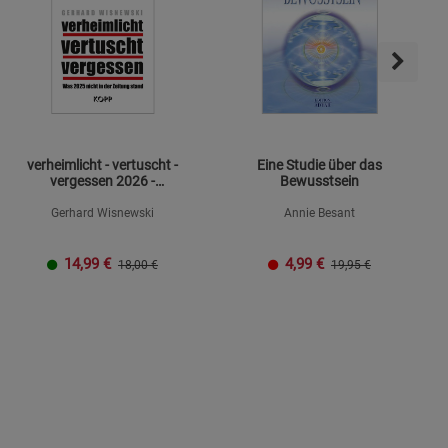
verheimlicht - vertuscht -
Eine Studie über das
vergessen 2026 -
Bewusstsein
Mängelexemplar
Gerhard Wisnewski
Annie Besant
14,99
€
4,99
€
18,00 €
19,95 €