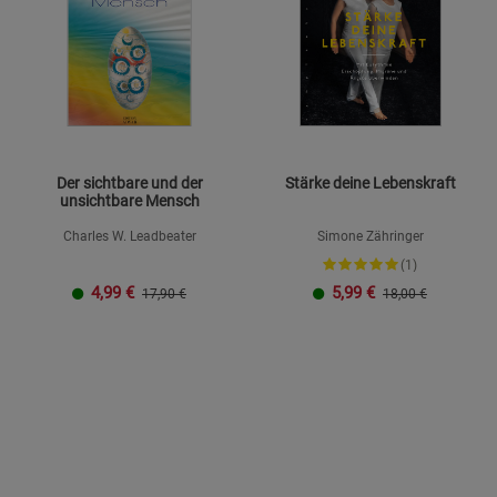
Der sichtbare und der
Stärke deine Lebenskraft
unsichtbare Mensch
Charles W. Leadbeater
Simone Zähringer
(1)
4,99
€
5,99
€
17,90 €
18,00 €