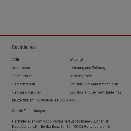
Rechtliches
Link zum/zur
AGB
Widerruf
Link zum/zur
Impressum
Lieferung und Zahlung
Link zum/zur
Datenschutz
Batteriegesetz
Link zum/zur
Barrierefreiheit
Logistik- und Anlieferrichtlinien
Vertrag widerrufen
Logistics and Delivery Guidelines
BIO-zertifiziert: Kontrollstelle DE-ÖKO-006
Cookie-Einstellungen
Hersteller aller vom Kopp Verlag herausgegebenen Bücher ist:
Kopp Verlag e.K. - Bertha-Benz-Str. 10 - 72108 Rottenburg a. N. -