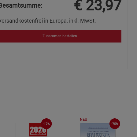
€
23,97
Gesamtsumme:
Versandkostenfrei in Europa, inkl. MwSt.
okies
Zusammen bestellen
s
ies
NEU
-17%
-75%