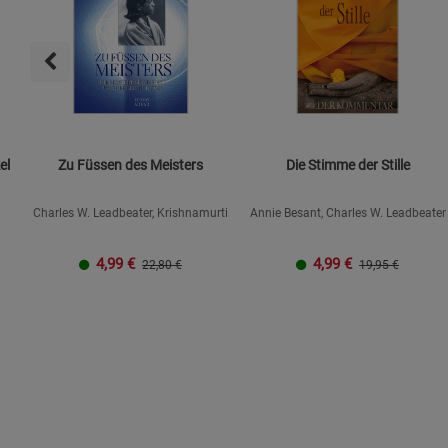
el
Zu Füssen des Meisters
Die Stimme der Stille
Charles W. Leadbeater, Krishnamurti
Annie Besant, Charles W. Leadbeater
4,99
€
4,99
€
22,80 €
19,95 €