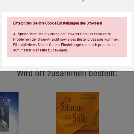
e Macht in uns zu entdecken. Es geht darum, dass wir unser
r sind, und nun endlich damit beginnen, aktiv zu werden -
Bitte prüfen Sie Ihre Cookie Einstellungen des Browsers!
Einzelne diese Kraft entdecken und - noch viel wichtiger! - sie
Aufgrund Ihrer Deaktivierung der Browser-Cookies kann es zu
Problemen der Shop-Ansicht sowie des Bestellprozesses kommen.
Bitte aktivieren Sie die Cookie-Einstellungen, um sich problemlos
auf unserer Webseite zu bewegen.
Wird oft zusammen bestellt:
Einstellungen speichern für die Gruppe
Einstellungen speichern für die Gruppe
Einstellungen speichern für d
Zurück
Einwilligung nicht erteilen
Notwendige Cookies (5)
Beschreibung Notwendige Cookies