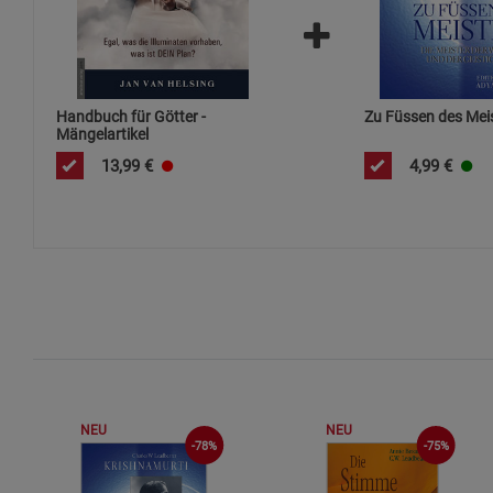
Handbuch für Götter -
Zu Füssen des Mei
Mängelartikel
13,99
€
4,99
€
NEU
NEU
-75%
-78%