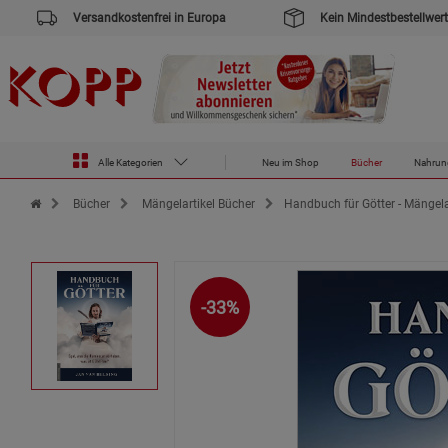
Versandkostenfrei in Europa
Kein Mindestbestellwert
Alle Kategorien
Neu im Shop
Bücher
Nahrun
Zur Startseite des Kopp Verlag Online-Shop
Bücher
Mängelartikel Bücher
Handbuch für Götter - Mängela
-33%