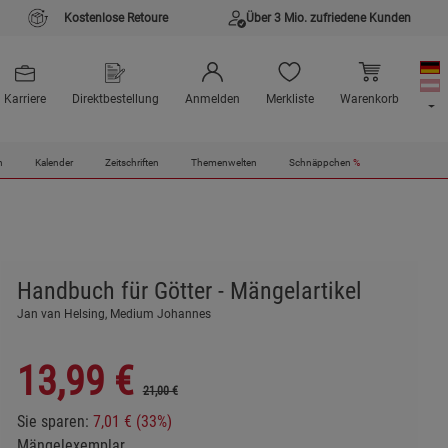
Kostenlose Retoure
Über 3 Mio. zufriedene Kunden
Karriere
Direktbestellung
Anmelden
Merkliste
Warenkorb
n
Kalender
Zeitschriften
Themenwelten
Schnäppchen
%
Handbuch für Götter - Mängelartikel
Jan van Helsing, Medium Johannes
13,99
€
21,00 €
Sie sparen:
7,01 € (33%)
Mängelexemplar