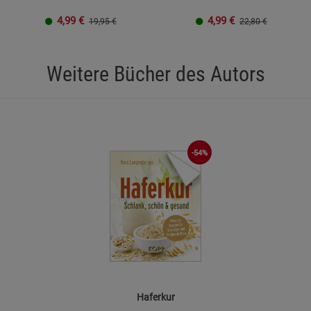
4,99
€
4,99
€
19,95 €
22,80 €
Weitere Bücher des Autors
-54%
Haferkur