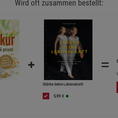
Wird oft zusammen bestellt:
Statistik Cookies (2)
Statistik Cookie
Beschreibung Statistik Cookies
Cookie-Informationen
anzeigen
Marketing Cookies (3)
Marketing Cook
Beschreibung Marketing Cookies
Cookie-Informationen
anzeigen
=
Datenschutzerklärung
Impressum
Stärke deine Lebenskraft
5,99
€