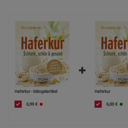
Haferkur - Mängelartikel
Haferkur
6,99
€
6,00
€