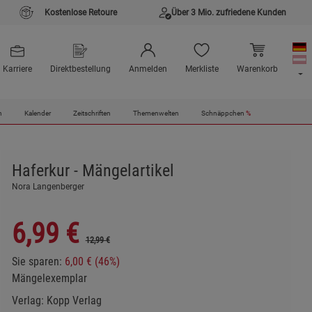
Kostenlose Retoure
Über 3 Mio. zufriedene Kunden
Karriere
Direktbestellung
Anmelden
Merkliste
Warenkorb
n
Kalender
Zeitschriften
Themenwelten
Schnäppchen
%
Haferkur - Mängelartikel
Nora Langenberger
6,99
€
12,99 €
Sie sparen:
6,00 € (46%)
Mängelexemplar
Verlag:
Kopp Verlag