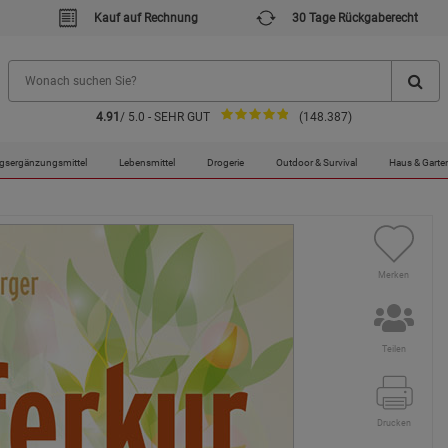
Kauf auf Rechnung
30 Tage Rückgaberecht
4.91
/ 5.0 - SEHR GUT
(148.387)
gsergänzungsmittel
Lebensmittel
Drogerie
Outdoor & Survival
Haus & Garte
Merken
Teilen
Drucken