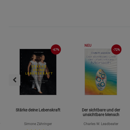
NEU
-67%
-72%
Stärke deine Lebenskraft
Der sichtbare und der
unsichtbare Mensch
r
Simone Zähringer
Charles W. Leadbeater