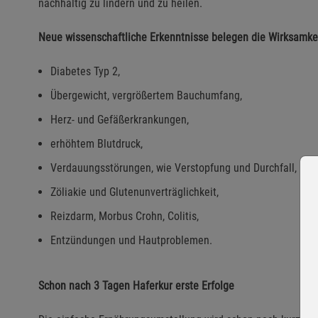
nachhaltig zu lindern und zu heilen.
Neue wissenschaftliche Erkenntnisse belegen die Wirksamkeit
Diabetes Typ 2,
Übergewicht, vergrößertem Bauchumfang,
Herz- und Gefäßerkrankungen,
erhöhtem Blutdruck,
Verdauungsstörungen, wie Verstopfung und Durchfall,
Zöliakie und Glutenunverträglichkeit,
Reizdarm, Morbus Crohn, Colitis,
Entzündungen und Hautproblemen.
Schon nach 3 Tagen Haferkur erste Erfolge