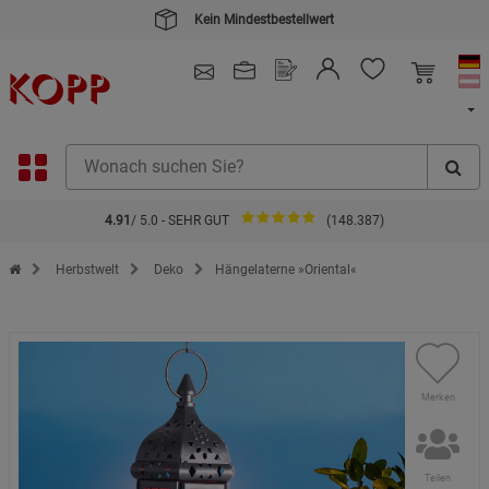
Kein Mindestbestellwert
4.91
/ 5.0 - SEHR GUT
(148.387)
Zur Startseite des Kopp Verlag Online-Shop
Herbstwelt
Deko
Hängelaterne »Oriental«
Merken
Teilen