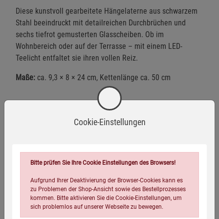
Diese kunstvoll gearbeitete Hängelaterne aus schwarzem
Stahl beeindruckt mit detailreichen Durchbrüchen und
sechs tiefrot gemusterten Glasscheiben. Ob im
Wohnbereich oder auf der Terrasse – mit einem LED-
Teelicht entfaltet sie ihren vollen Reiz.
Maße:
ca. 9,3 × 8 × 24 cm, Kettenlänge ca. 50 cm
Warnhinweise / Sicherheitsinformationen
Cookie-Einstellungen
Warnhinweise:
Achtung: Glasbruchgefahr. Zerbrochene
Bitte prüfen Sie Ihre Cookie Einstellungen des Browsers!
Mehr anzeigen
Glasscheiben können zu Schnittverletzungen führen.
Aufgrund Ihrer Deaktivierung der Browser-Cookies kann es
zu Problemen der Shop-Ansicht sowie des Bestellprozesses
kommen. Bitte aktivieren Sie die Cookie-Einstellungen, um
Herstellerinformationen
Achtung: Erhitzte Metallteile können bei der
sich problemlos auf unserer Webseite zu bewegen.