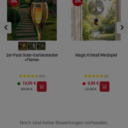
-33%
-23%
2er-Pack Solar-Gartenstecker
Magic Kristall Windspiel
»Flame«
(65)
(3)
19,99
€
9,99
€
29.99 €
12.95 €
Noch sind keine Bewertungen vorhanden.