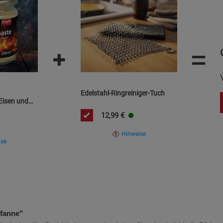
=
Edelstahl-Ringreiniger-Tuch
Eisen und
12,99
€
Hinweise
ise
fanne"