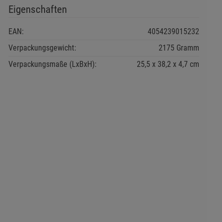
Eigenschaften
EAN:
4054239015232
Verpackungsgewicht:
2175 Gramm
Verpackungsmaße (LxBxH):
25,5
38,2
4,7
cm