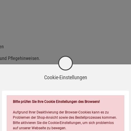
en
 und Pflegehinweisen.
ofort einsatzbereit. Wir empfehlen jedoch, sie vor dem ersten
Cookie-Einstellungen
einzubrennen – idealerweise mit einer natürlichen
rbessern die Antihaft-Eigenschaften und haben noch länger
Bitte prüfen Sie Ihre Cookie Einstellungen des Browsers!
Aufgrund Ihrer Deaktivierung der Browser-Cookies kann es zu
Problemen der Shop-Ansicht sowie des Bestellprozesses kommen.
Bitte aktivieren Sie die Cookie-Einstellungen, um sich problemlos
auf unserer Webseite zu bewegen.