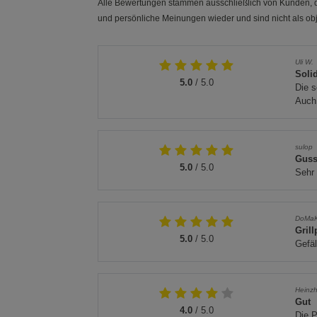
Alle Bewertungen stammen ausschließlich von Kunden, di
und persönliche Meinungen wieder und sind nicht als obj
Uli W.
Soli
5.0
/ 5.0
Die s
Auch 
sulop
Guss
5.0
/ 5.0
Sehr 
DoMa
Gril
5.0
/ 5.0
Gefäl
Heinzh
Gut
4.0
/ 5.0
Die P