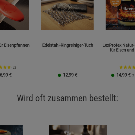
Statistik Cookies (2)
Statistik Cookie
Beschreibung Statistik Cookies
Cookie-Informationen
anzeigen
Marketing Cookies (3)
Marketing Cook
 für Eisenpfannen
Edelstahl-Ringreiniger-Tuch
LexProtex Natur
für Eisen und
Beschreibung Marketing Cookies
Cookie-Informationen
anzeigen
(2)
6,99
€
12,99
€
14,99
€
(7
Datenschutzerklärung
Impressum
Wird oft zusammen bestellt: