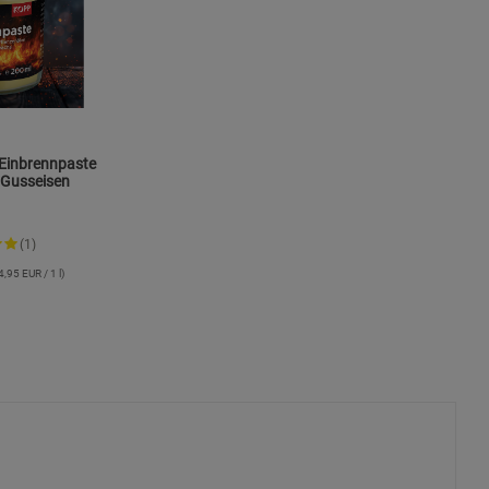
s
ies
-Einbrennpaste
 Gusseisen
(1)
4,95 EUR / 1 l)