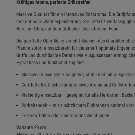
Kräftiges Aroma, perfekte Grillstreifen
Massive Qualität für ein intensives Röstaroma: Die Grillpfa
ihre optimale Wärmespeicherung. Sie liefert zuverlässig gle
Herd, im Ofen, auf dem Grill oder über offenem Feuer.
Die geriffelte Oberfläche verleiht Speisen das charakteristi
Pfanne sofort einsatzbereit; für dauerhaft optimale Ergebni
Griffe und durchdachte Details wie Ausgussnasen ermöglich
– praktisch und funktional zugleich.
Massives Gusseisen – langlebig, stabil und mit ausgeze
Geriffelte Bratfläche für intensives Aroma und Grillstreifen
Vielseitig einsetzbar – geeignet für alle Herdarten, Backof
Vorbehandelt – mit zusätzlichem Einbrennen optimal vorb
Frei von Teflon oder anderen Beschichtungen
Variante 23 cm
Maße:
ca. 23 × 3,5 × 35,5 cm (iinklusive Stielgriff)