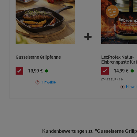
Gusseiserne Grillpfanne
LexProtex Natur-
Einbrennpaste für 
Gusseisen
13,99
€
14,99
€
(74,95 EUR / 1 l)
Hinweise
Hinwe
Kundenbewertungen zu "Gusseiserne Grillp