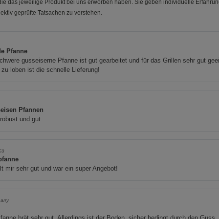
e das jeweilige Produkt bei uns erworben haben. Sie geben individuelle Erfahru
ektiv geprüfte Tatsachen zu verstehen.
de Pfanne
chwere gusseiserne Pfanne ist gut gearbeitet und für das Grillen sehr gut gee
zu loben ist die schnelle Lieferung!
eisen Pfannen
robust und gut
Kü
lpfanne
lt mir sehr gut und war ein super Angebot!
arry
fanne brät sehr gut. Allerdings ist der Boden, sicher bedingt durch den Guss,