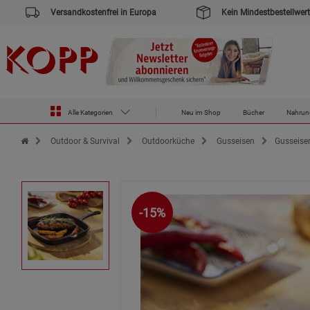
Versandkostenfrei in Europa
Kein Mindestbestellwert
Alle Kategorien
Neu im Shop
Bücher
Nahrun
Zur Startseite des Kopp Verlag Online-Shop
Outdoor & Survival
Outdoorküche
Gusseisen
Gusseiser
-15%