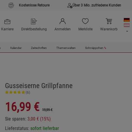
Kostenlose Retoure
Über 3 Mio. zufriedene Kunden
Karriere
Direktbestellung
Anmelden
Merkliste
Warenkorb
n
Kalender
Zeitschriften
Themenwelten
Schnäppchen
%
Gusseiserne Grillpfanne
(6)
16,99
€
19,99 €
Sie sparen:
3,00 € (15%)
Lieferstatus:
sofort lieferbar