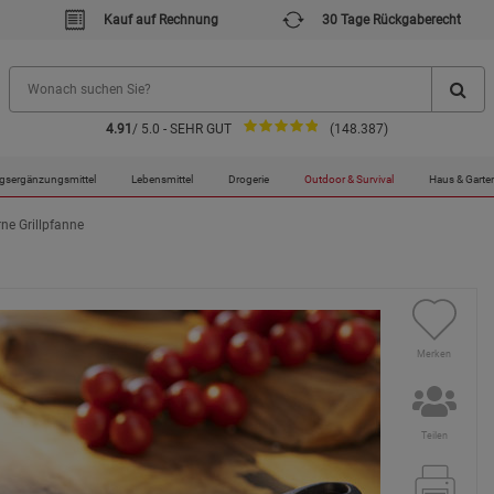
Kauf auf Rechnung
30 Tage Rückgaberecht
4.91
/ 5.0 - SEHR GUT
(148.387)
gsergänzungsmittel
Lebensmittel
Drogerie
Outdoor & Survival
Haus & Garte
ne Grillpfanne
Merken
Teilen