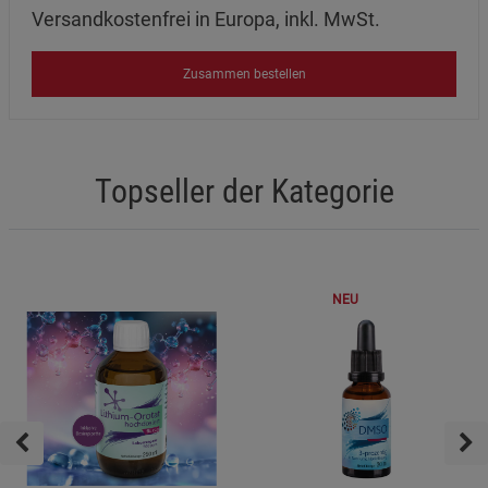
Versandkostenfrei in Europa, inkl. MwSt.
Beschreibung Marketing Cookies
Cookie-Informationen
anzeigen
Zusammen bestellen
Datenschutzerklärung
Impressum
Topseller der Kategorie
NEU