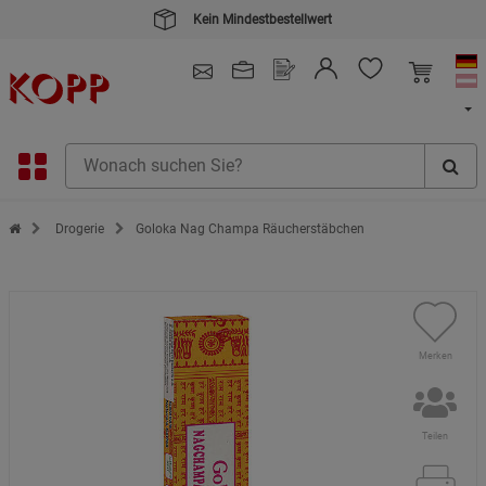
Kein Mindestbestellwert
4.91
/ 5.0 - SEHR GUT
(148.391)
Zur Startseite des Kopp Verlag Online-Shop
Drogerie
Goloka Nag Champa Räucherstäbchen
Merken
Teilen