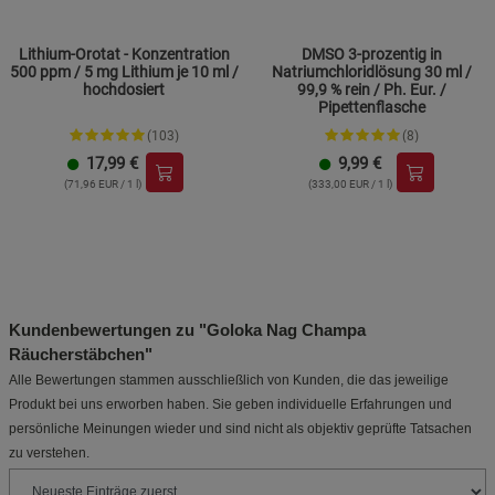
Lithium-Orotat - Konzentration
DMSO 3-prozentig in
500 ppm / 5 mg Lithium je 10 ml /
Natriumchloridlösung 30 ml /
hochdosiert
99,9 % rein / Ph. Eur. /
Pipettenflasche
(103)
(8)
17,99
€
9,99
€
(71,96 EUR / 1 l)
(333,00 EUR / 1 l)
Kundenbewertungen zu "Goloka Nag Champa
Räucherstäbchen"
Alle Bewertungen stammen ausschließlich von Kunden, die das jeweilige
Produkt bei uns erworben haben. Sie geben individuelle Erfahrungen und
persönliche Meinungen wieder und sind nicht als objektiv geprüfte Tatsachen
zu verstehen.