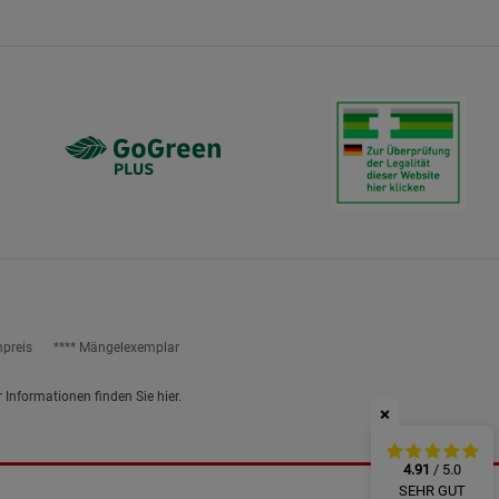
ies
npreis
**** Mängelexemplar
r Informationen finden Sie
hier
.
×
4.91
/ 5.0
SEHR GUT