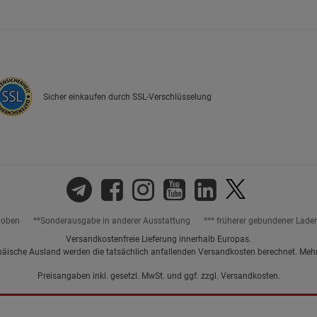
Marketing Cookies (3)
Marketing Cook
Beschreibung Marketing Cookies
Cookie-Informationen
anzeigen
Sicher einkaufen durch SSL-Verschlüsselung
Datenschutzerklärung
Impressum
hoben
**Sonderausgabe in anderer Ausstattung
*** früherer gebundener Lade
Versandkostenfreie Lieferung innerhalb Europas.
päische Ausland werden die tatsächlich anfallenden Versandkosten berechnet. Meh
Preisangaben inkl. gesetzl. MwSt. und ggf. zzgl.
Versandkosten.