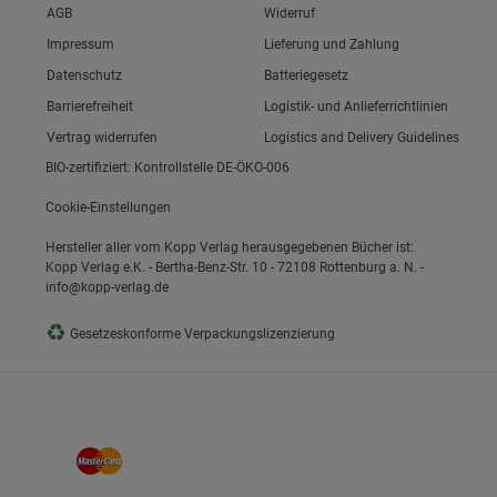
Link zum/zur
AGB
Widerruf
Link zum/zur
Impressum
Lieferung und Zahlung
Link zum/zur
Datenschutz
Batteriegesetz
ie Gruppe
Link zum/zur
Barrierefreiheit
Logistik- und Anlieferrichtlinien
Vertrag widerrufen
Logistics and Delivery Guidelines
BIO-zertifiziert: Kontrollstelle DE-ÖKO-006
Cookie-Einstellungen
Hersteller aller vom Kopp Verlag herausgegebenen Bücher ist:
Kopp Verlag e.K. - Bertha-Benz-Str. 10 - 72108 Rottenburg a. N. -
info@kopp-verlag.de
okies
♻
Gesetzeskonforme Verpackungslizenzierung
s