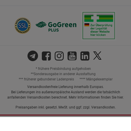
* frühere Preisbindung aufgehoben
**Sonderausgabe in anderer Ausstattung
*** früherer gebundener Ladenpreis
**** Mängelexemplar
Versandkostenfreie Lieferung innerhalb Europas.
Bei Lieferungen ins außereuropäische Ausland werden die tatsächlich
anfallenden Versandkosten berechnet. Mehr Informationen finden Sie
hier
.
Preisangaben inkl. gesetzl. MwSt. und ggf. zzgl.
Versandkosten.