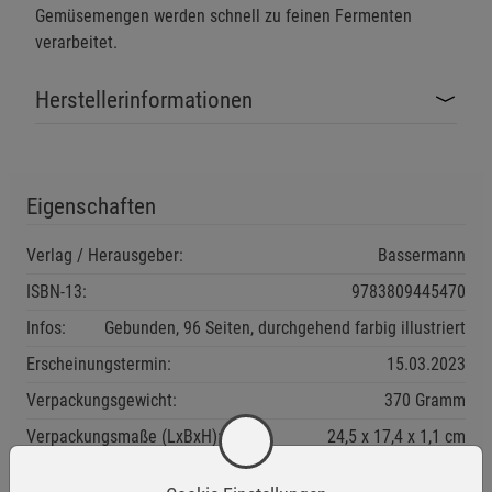
Gemüsemengen werden schnell zu feinen Fermenten
verarbeitet.
Herstellerinformationen
Eigenschaften
Verlag / Herausgeber:
Bassermann
ISBN-13:
9783809445470
Infos:
Gebunden, 96 Seiten, durchgehend farbig illustriert
Erscheinungstermin:
15.03.2023
Verpackungsgewicht:
370 Gramm
Verpackungsmaße (LxBxH):
24,5
17,4
1,1
cm