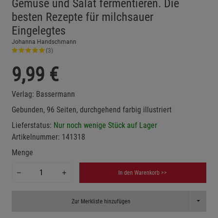
Gemüse und Salat fermentieren. Die
besten Rezepte für milchsauer
Eingelegtes
Johanna Handschmann
(3)
9,99
€
Verlag:
Bassermann
Gebunden, 96 Seiten, durchgehend farbig illustriert
Lieferstatus:
Nur noch wenige Stück auf Lager
Artikelnummer:
141318
Menge
In den Warenkorb >>
Toggle D
Zur Merkliste hinzufügen