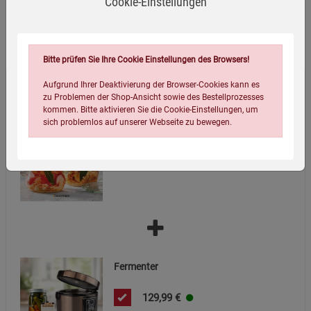
Cookie-Einstellungen
Wird oft zusammen bestellt:
Bitte prüfen Sie Ihre Cookie Einstellungen des Browsers!
Aufgrund Ihrer Deaktivierung der Browser-Cookies kann es
Gemüse und Salat fermentieren. Die
zu Problemen der Shop-Ansicht sowie des Bestellprozesses
besten Rezepte für milchsauer
kommen. Bitte aktivieren Sie die Cookie-Einstellungen, um
Eingelegtes
sich problemlos auf unserer Webseite zu bewegen.
9,99
€
Einstellungen speichern für die Gruppe
Einstellungen speichern für die Gruppe
Fermenter
Einstellungen speichern für die Gruppe
Zurück
Einwilligung nicht erteilen
129,99
€