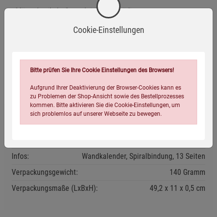
Mängelartikel - Cover leicht beschädigt
Cookie-Einstellungen
Praktischer Langplaner mit hübschen Garten-Motiven und
übersichtlichem Kalendarium für Eintragungen.
Herstellerinformationen
Bitte prüfen Sie Ihre Cookie Einstellungen des Browsers!
Aufgrund Ihrer Deaktivierung der Browser-Cookies kann es
zu Problemen der Shop-Ansicht sowie des Bestellprozesses
kommen. Bitte aktivieren Sie die Cookie-Einstellungen, um
sich problemlos auf unserer Webseite zu bewegen.
Eigenschaften
Verlag / Herausgeber:
Heye
Infos:
Wandkalender, Spiralbindung, 13 Seiten
Verpackungsgewicht:
140 Gramm
Verpackungsmaße (LxBxH):
49,2
11
0,5
cm
Einstellungen speichern für die Gruppe
Einstellungen speichern für die Gruppe