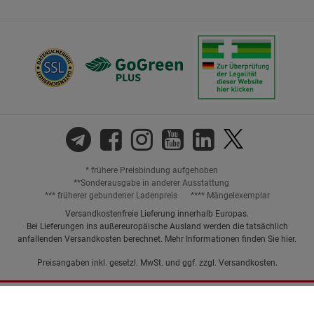
* frühere Preisbindung aufgehoben
**Sonderausgabe in anderer Ausstattung
*** früherer gebundener Ladenpreis
**** Mängelexemplar
Versandkostenfreie Lieferung innerhalb Europas.
Bei Lieferungen ins außereuropäische Ausland werden die tatsächlich
anfallenden Versandkosten berechnet. Mehr Informationen finden Sie
hier
.
Preisangaben inkl. gesetzl. MwSt. und ggf. zzgl.
Versandkosten.