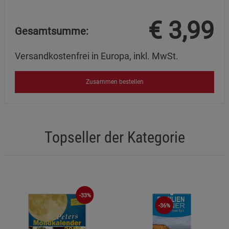
Marketing Cookies (3)
Marketing Cookies
Beschreibung Marketing Cookies
€
3,99
Gesamtsumme:
Cookie-Informationen
anzeigen
Versandkostenfrei in Europa, inkl. MwSt.
Datenschutzerklärung
Impressum
Zusammen bestellen
Topseller der Kategorie
-33%
-36%