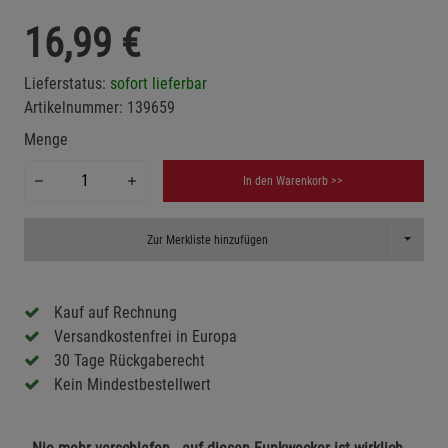
16,99
€
Lieferstatus:
sofort lieferbar
Artikelnummer:
139659
Menge
In den Warenkorb >>
Toggle D
Zur Merkliste hinzufügen
Kauf auf Rechnung
Versandkostenfrei in Europa
30 Tage Rückgaberecht
Kein Mindestbestellwert