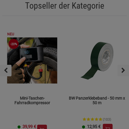
Topseller der Kategorie
NEU
-20%
Mini-Taschen-
BW Panzerklebeband - 50 mm x
Fahrradkompressor
50 m
(103)
39,99
€
12,95
€