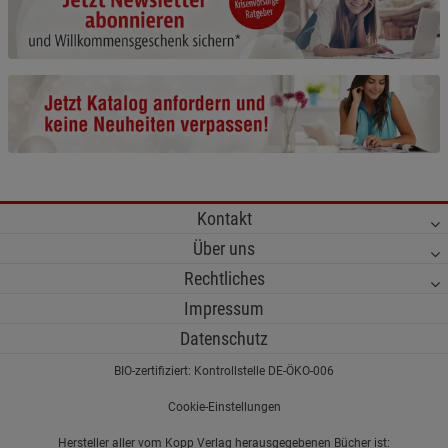
Cookie-Informationen
anzeigen
Funktionale Cookies (1)
Funktionale Cooki
Beschreibung Funktionale Cookies
Cookie-Informationen
anzeigen
Statistik Cookies (2)
Statistik Cookies
Kontakt
Beschreibung Statistik Cookies
Über uns
Cookie-Informationen
anzeigen
Rechtliches
Impressum
Marketing Cookies (3)
Marketing Cookies
Datenschutz
Beschreibung Marketing Cookies
BIO-zertifiziert: Kontrollstelle DE-ÖKO-006
Cookie-Informationen
anzeigen
Cookie-Einstellungen
Datenschutzerklärung
Impressum
Hersteller aller vom Kopp Verlag herausgegebenen Bücher ist: