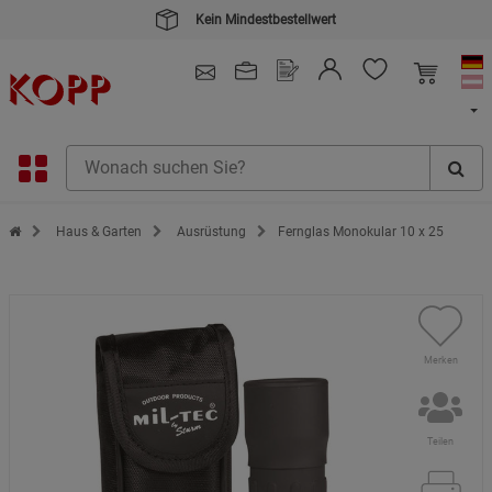
Kein Mindestbestellwert
4.91
/ 5.0 - SEHR GUT
(148.387)
Zur Startseite des Kopp Verlag Online-Shop
Haus & Garten
Ausrüstung
Fernglas Monokular 10 x 25
Merken
Teilen