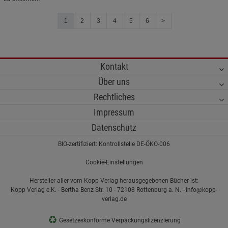
1
2
3
4
5
6
>
Kontakt
Über uns
Rechtliches
Impressum
Datenschutz
BIO-zertifiziert: Kontrollstelle DE-ÖKO-006
Cookie-Einstellungen
Hersteller aller vom Kopp Verlag herausgegebenen Bücher ist:
Kopp Verlag e.K. - Bertha-Benz-Str. 10 - 72108 Rottenburg a. N. - info@kopp-
verlag.de
♻
Gesetzeskonforme Verpackungslizenzierung