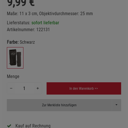
9,99
€
Maße: 11 x 3 cm, Objektivdurchmesser: 25 mm
Lieferstatus:
sofort lieferbar
Artikelnummer:
122131
Farbe:
Schwarz
Menge
In den Warenkorb >>
Toggle D
Zur Merkliste hinzufügen
Kauf auf Rechnung