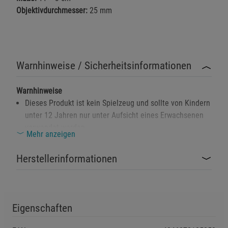
Objektivdurchmesser:
25 mm
Warnhinweise / Sicherheitsinformationen
Warnhinweise
Dieses Produkt ist kein Spielzeug und sollte von Kindern
unter 12 Jahren nur unter Aufsicht eines Erwachsenen
verwendet werden.
Mehr anzeigen
Vermeiden Sie, direkt in die Sonne zu schauen, da dies
zu ernsthaften Augenschäden führen kann.
Herstellerinformationen
Bewahren Sie das Fernglas an einem trockenen Ort auf,
um Schäden durch Feuchtigkeit zu vermeiden.
Beim Transport sollten Sie das Fernglas im
Eigenschaften
mitgelieferten Etui aufbewahren, um Stöße oder Kratzer