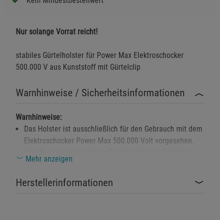
Kein Mindestbestellwert
Nur solange Vorrat reicht!
stabiles Gürtelholster für Power Max Elektroschocker
500.000 V aus Kunststoff mit Gürtelclip
Warnhinweise / Sicherheitsinformationen
Warnhinweise:
Das Holster ist ausschließlich für den Gebrauch mit dem
Elektroschocker Power Max 500.000 Volt vorgesehen.
Eine Nutzung mit anderen Geräten kann zu Schäden
Mehr anzeigen
oder Funktionsbeeinträchtigungen führen.
Das Produkt von offenen Flammen und hohen
Herstellerinformationen
Temperaturen fernhalten, da der Kunststoff schmelzen
oder beschädigt werden könnte.