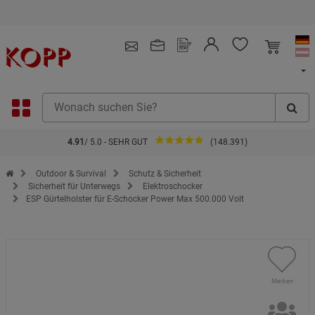
Kauf auf Rechnung
4.91
/ 5.0 - SEHR GUT
(148.391)
Zur Startseite des Kopp Verlag Online-Shop
Outdoor & Survival
Schutz & Sicherheit
Sicherheit für Unterwegs
Elektroschocker
ESP Gürtelholster für E-Schocker Power Max 500.000 Volt
Merken