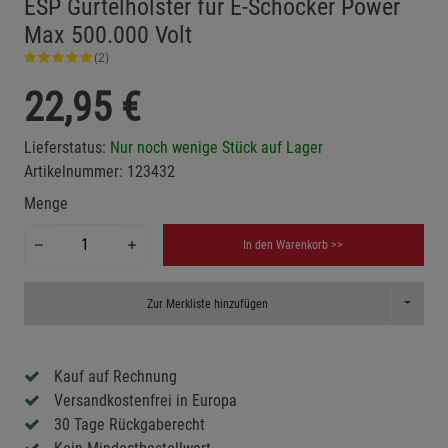
ESP Gürtelholster für E-Schocker Power
Max 500.000 Volt
(2)
22,95
€
Lieferstatus:
Nur noch wenige Stück auf Lager
Artikelnummer:
123432
Menge
In den Warenkorb >>
Toggle D
Zur Merkliste hinzufügen
Kauf auf Rechnung
Versandkostenfrei in Europa
30 Tage Rückgaberecht