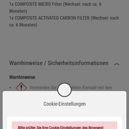
1x COMPOSITE MICRO Filter (Wechsel: nach ca. 6
Monaten)
1x COMPOSITE ACTIVATED CARBON FILTER (Wechsel: nach
ca. 6 Monaten)
Warnhinweise / Sicherheitsinformationen
Warnhinweise
Vermeiden Sie den direkten Kontakt mit den
Filtern. Diese könnten Verunreinigungen oder
Mehr anzeigen
Cookie-Einstellungen
Chemikalien enthalten.
Herstellerinformationen
Achten Sie darauf, dass Kinder nicht mit den
Bitte prüfen Sie Ihre Cookie Einstellungen des Browsers!