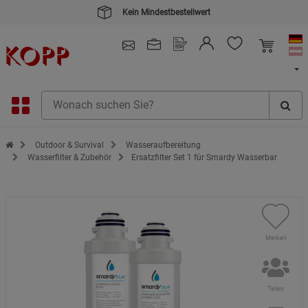
Kein Mindestbestellwert
4.91
/ 5.0 - SEHR GUT
(148.391)
Zur Startseite des Kopp Verlag Online-Shop
Outdoor & Survival
Wasseraufbereitung
Wasserfilter & Zubehör
Ersatzfilter Set 1 für Smardy Wasserbar
Merken
Teilen