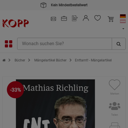
Kein Mindestbestellwert
4.91
/ 5.0 - SEHR GUT
(148.391)
Zur Startseite des Kopp Verlag Online-Shop
Bücher
Mängelartikel Bücher
Enttarnt! - Mängelartikel
-33%
Merken
Teilen