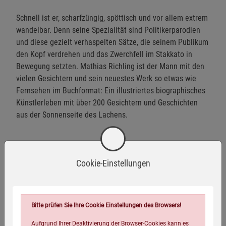
Schnell ist er, scharfzüngig, spöttisch und vor allem extrem
wandelbar. Denn seine Spezialität sind Politikerparodien
und diese gezielt verhaspelten Sätze, die seinem Publikum
den Kopf verdrehen und das Zwerchfell im Stakkato in
Bewegung setzten. Mathias Richling ist der Mann mit den
vielen Gesichtern und sein neuestes Werk so etwas wie
Fernsehen im Buchformat: Ein illustriertes biographisches
Künstlerleben mit über 200 Gesichtern und Geschichten
aus der Sonnenseite des Lachens.
Eigenschaften
Cookie-Einstellungen
Verlag / Herausgeber:
Westend
Infos:
Softcover, 240 Seiten, Durchgehend farbig illustriert
Bitte prüfen Sie Ihre Cookie Einstellungen des Browsers!
Verpackungsgewicht:
586 Gramm
Aufgrund Ihrer Deaktivierung der Browser-Cookies kann es