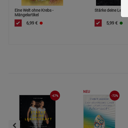
Eine Welt ohne Krebs -
Stärke deine Leben
Mängelartikel
6,99
€
5,99
€
NEU
-67%
-72%