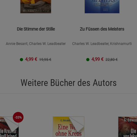
Statistik Cookies (2)
Statistik Cookie
Beschreibung Statistik Cookies
Cookie-Informationen
anzeigen
Die Stimme der Stille
Zu Füssen des Meisters
Marketing Cookies (3)
Annie Besant, Charles W. Leadbeater
Charles W. Leadbeater, Krishnamurti
Marketing Cook
Beschreibung Marketing Cookies
4,99
€
4,99
€
19,95 €
22,80 €
Cookie-Informationen
anzeigen
Datenschutzerklärung
Impressum
Weitere Bücher des Autors
-33%