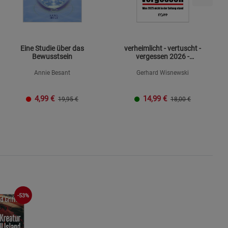
s
Eine Studie über das
verheimlicht - vertuscht -
Bewusstsein
vergessen 2026 -
Mängelexemplar
Annie Besant
Gerhard Wisnewski
ies
4,99
€
14,99
€
19,95 €
18,00 €
-53%