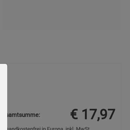
€
17,97
Gesamtsumme:
Versandkostenfrei in Europa, inkl. MwSt.