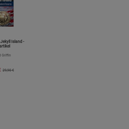
Jekyll Island -
rtikel
 Griffin
€
29,90 €