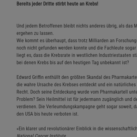
Bereits jeder Dritte stirbt heute an Krebs!
Und jedem Betroffenen bleibt nichts anderes übrig, als das 
ergehen zu lassen.
Wie kommt es überhaupt, dass trotz Milliarden an Forschungs
noch nicht gefunden werden konnte und die Fachleute sogar 
liegt es, dass die Krebsrate in westlichen Industriestaaten s
bei denen Krebs bis auf den heutigen Tag unbekannt ist?
Edward Griffin enthüllt den größten Skandal des Pharmakartel
die wahre Ursache des Krebses entdeckt und ein natürliches
Recht. Doch seine Entdeckung wurde vom Pharmakartell unterd
Problem? Sein Heilmittel ist für jedermann zugänglich und de
verdienen. Die Verleumdungskampagne geht sogar soweit, das
den USA bis heute verboten ist.
»Ein klarer und revolutionärer Einblick in die wissenschaftl
National Cancer Institute