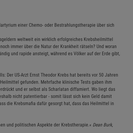
Martyrium einer Chemo- oder Bestrahlungstherapie über sich
geldern weltweit ein wirklich erfolgreiches Krebsheilmittel
noch immer über die Natur der Krankheit rätseln? Und woran
tändig und rapide ansteigt, während es Völker auf der Erde gibt,
ls: Der US-Arzt Ernst Theodor Krebs hat bereits vor 50 Jahren
 Heilmittel gefunden. Mehrfache klinische Tests gaben ihm
rückt und er selbst als Scharlatan diffamiert. Wo liegt das
shalb nicht patentierbar - somit lässt sich kein Geld damit
s die Krebsmafia dafür gesorgt hat, dass das Heilmittel in
ichen und politischen Aspekte der Krebstherapie.«
Dean Burk,