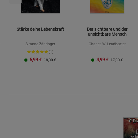
Stärke deine Lebenskraft
Der sichtbare und der
unsichtbare Mensch
r
Simone Zähringer
Charles W. Leadbeater
(1)
5,99
€
4,99
€
18,00 €
17,90 €