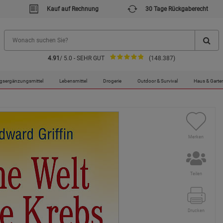
Kauf auf Rechnung
30 Tage Rückgaberecht
4.91
/ 5.0 - SEHR GUT
(148.387)
rtikel
gsergänzungsmittel
Lebensmittel
Drogerie
Outdoor & Survival
Haus & Garte
Merken
Teilen
Drucken