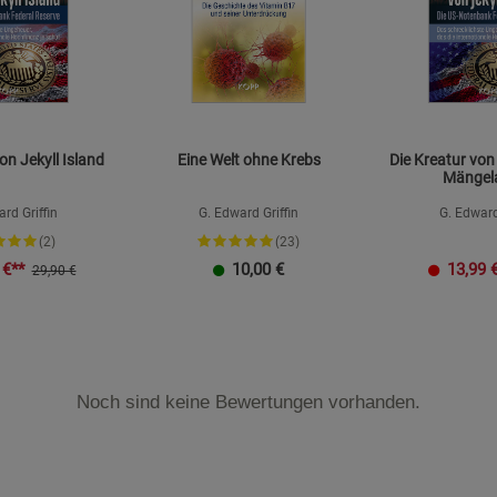
on Jekyll Island
Eine Welt ohne Krebs
Die Kreatur von 
Mängela
rd Griffin
G. Edward Griffin
G. Edward
(2)
(23)
€**
10,00
€
13,99
29,90 €
Noch sind keine Bewertungen vorhanden.