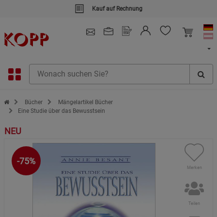
Kauf auf Rechnung
4.91
/ 5.0 - SEHR GUT
(148.391)
Zur Startseite des Kopp Verlag Online-Shop
Bücher
Mängelartikel Bücher
Eine Studie über das Bewusstsein
NEU
-75%
Merken
Teilen