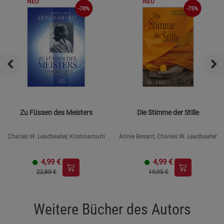
NEU
NEU
-75%
-78%
Zu Füssen des Meisters
Die Stimme der Stille
Charles W. Leadbeater, Krishnamurti
Annie Besant, Charles W. Leadbeater
4,99
€
4,99
€
22,80 €
19,95 €
Weitere Bücher des Autors