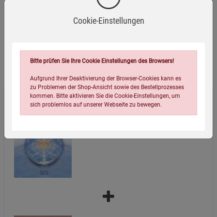
Verpackungsmaße (LxBxH):
21,4
15,7
2,8
cm
Cookie-Einstellungen
Bitte prüfen Sie Ihre Cookie Einstellungen des Browsers!
Wird oft zusammen bestellt:
Aufgrund Ihrer Deaktivierung der Browser-Cookies kann es
zu Problemen der Shop-Ansicht sowie des Bestellprozesses
kommen. Bitte aktivieren Sie die Cookie-Einstellungen, um
sich problemlos auf unserer Webseite zu bewegen.
Eine Studie über das Bewusstsein
4,99
€
Einstellungen speichern für die Gruppe
Einstellungen speichern für die Gruppe