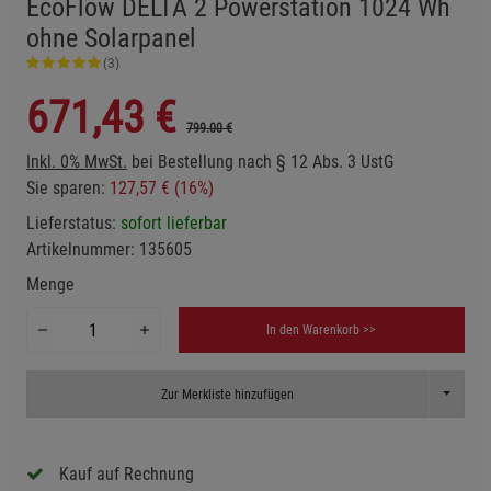
EcoFlow DELTA 2 Powerstation 1024 Wh
ohne Solarpanel
(3)
671,43
€
799.00 €
Inkl. 0% MwSt.
bei Bestellung nach § 12 Abs. 3 UstG
Sie sparen:
127,57 € (16%)
Lieferstatus:
sofort lieferbar
Artikelnummer:
135605
Menge
In den Warenkorb >>
Toggle D
Zur Merkliste hinzufügen
Kauf auf Rechnung