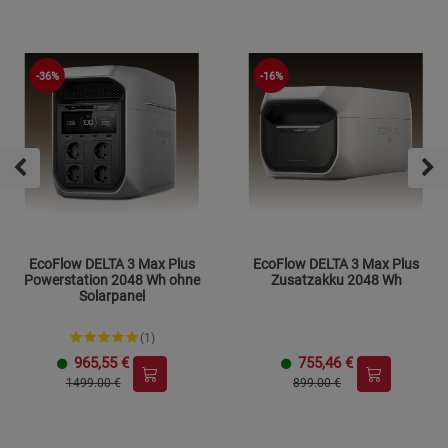
-36%
-16%
EcoFlow DELTA 3 Max Plus
EcoFlow DELTA 3 Max Plus
Powerstation 2048 Wh ohne
Zusatzakku 2048 Wh
Solarpanel
(1)
965,55
€
755,46
€
1499.00 €
899.00 €