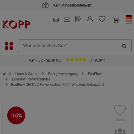
4.91
/ 5.0 - SEHR GUT
(148.391)
Zur Startseite des Kopp Verlag Online-Shop
Haus & Garten
Energieversorgung
EcoFlow
EcoFlow Powerstations
EcoFlow DELTA 2 Powerstation 1024 Wh ohne Solarpanel
-16%
Merken