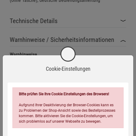
(ohne Tasche), deutsche Bedienungsanleitung
Technische Details
Warnhinweise / Sicherheitsinformationen
Warnhinweise
Die Powerstation darf nur in trockenen Innenräumen
Cookie-Einstellungen
betrieben werden.
Mehr anzeigen
Vermeiden Sie den Kontakt mit Wasser, Feuchtigkeit
oder extremen Temperaturen.
Herstellerinformationen
Bitte prüfen Sie Ihre Cookie Einstellungen des Browsers!
Das Gerät enthält Lithium-Eisenphosphat-Batterien
Aufgrund Ihrer Deaktivierung der Browser-Cookies kann es
(LFP), die bei unsachgemäßer Handhabung Feuer oder
zu Problemen der Shop-Ansicht sowie des Bestellprozesses
Explosionen verursachen können.
kommen. Bitte aktivieren Sie die Cookie-Einstellungen, um
sich problemlos auf unserer Webseite zu bewegen.
Versandhinweis
Achten Sie auf die korrekte Entsorgung: Batterien nicht
im Hausmüll entsorgen. Verwenden Sie die