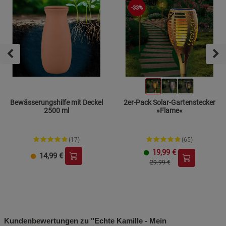
-33%
Bewässerungshilfe mit Deckel
2er-Pack Solar-Gartenstecker
2500 ml
»Flame«
(17)
(65)
19,99
€
14,99
€
29.99 €
Kundenbewertungen zu "Echte Kamille - Mein