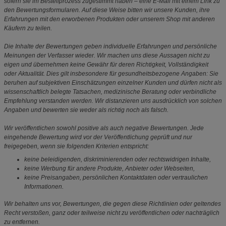
sofern sie im Bestellprozess zugestimmt haben – eine E-Mail mit einem Link zu
den Bewertungsformularen. Auf diese Weise bitten wir unsere Kunden, ihre
Erfahrungen mit den erworbenen Produkten oder unserem Shop mit anderen
Käufern zu teilen.
Die Inhalte der Bewertungen geben individuelle Erfahrungen und persönliche
Meinungen der Verfasser wieder. Wir machen uns diese Aussagen nicht zu
eigen und übernehmen keine Gewähr für deren Richtigkeit, Vollständigkeit
oder Aktualität. Dies gilt insbesondere für gesundheitsbezogene Angaben: Sie
beruhen auf subjektiven Einschätzungen einzelner Kunden und dürfen nicht als
wissenschaftlich belegte Tatsachen, medizinische Beratung oder verbindliche
Empfehlung verstanden werden. Wir distanzieren uns ausdrücklich von solchen
Angaben und bewerten sie weder als richtig noch als falsch.
Wir veröffentlichen sowohl positive als auch negative Bewertungen. Jede
eingehende Bewertung wird vor der Veröffentlichung geprüft und nur
freigegeben, wenn sie folgenden Kriterien entspricht:
keine beleidigenden, diskriminierenden oder rechtswidrigen Inhalte,
keine Werbung für andere Produkte, Anbieter oder Webseiten,
keine Preisangaben, persönlichen Kontaktdaten oder vertraulichen
Informationen.
Wir behalten uns vor, Bewertungen, die gegen diese Richtlinien oder geltendes
Recht verstoßen, ganz oder teilweise nicht zu veröffentlichen oder nachträglich
zu entfernen.