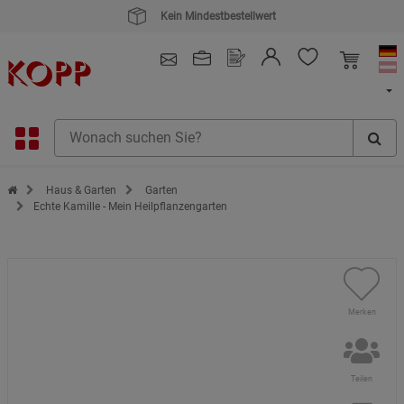
4.91
/ 5.0 - SEHR GUT
(148.391)
Zur Startseite des Kopp Verlag Online-Shop
Haus & Garten
Garten
Echte Kamille - Mein Heilpflanzengarten
Merken
Teilen