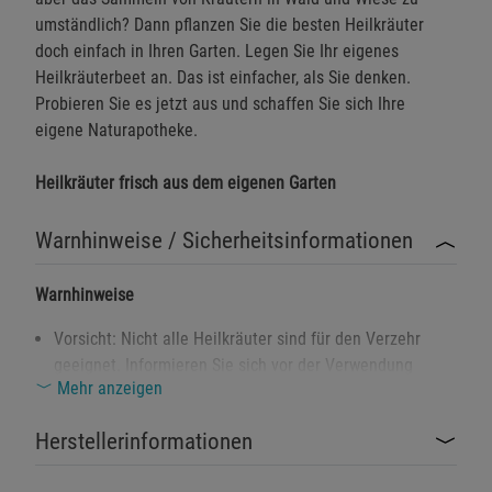
umständlich? Dann pflanzen Sie die besten Heilkräuter
doch einfach in Ihren Garten. Legen Sie Ihr eigenes
Heilkräuterbeet an. Das ist einfacher, als Sie denken.
Probieren Sie es jetzt aus und schaffen Sie sich Ihre
eigene Naturapotheke.
Heilkräuter frisch aus dem eigenen Garten
Warnhinweise / Sicherheitsinformationen
Warnhinweise
Vorsicht: Nicht alle Heilkräuter sind für den Verzehr
geeignet. Informieren Sie sich vor der Verwendung
Mehr anzeigen
genau über die jeweilige Pflanze.
Außerhalb der Reichweite von Kindern aufbewahren.
Herstellerinformationen
Direkter Kontakt mit empfindlicher Haut kann allergische