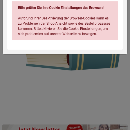
Bitte prüfen Sie Ihre Cookie Einstellungen des Browsers!
Aufgrund Ihrer Deaktivierung der Browser-Cookies kann es
zu Problemen der Shop-Ansicht sowie des Bestellprozesses
kommen. Bitte aktivieren Sie die Cookie-Einstellungen, um
sich problemlos auf unserer Webseite zu bewegen.
Einstellungen speichern für die Gruppe
Einstellungen speichern für die Gruppe
Einstellungen speichern für die Gruppe
Zurück
Einwilligung nicht erteilen
Notwendige Cookies (5)
Beschreibung Notwendige Cookies