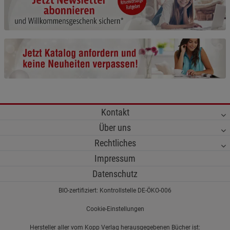
Cookie-Informationen
anzeigen
Funktionale Cookies (1)
Funktionale Cooki
Beschreibung Funktionale Cookies
Cookie-Informationen
anzeigen
Statistik Cookies (2)
Statistik Cookies
Kontakt
Beschreibung Statistik Cookies
Über uns
Cookie-Informationen
anzeigen
Rechtliches
Impressum
Marketing Cookies (3)
Marketing Cookies
Datenschutz
Beschreibung Marketing Cookies
BIO-zertifiziert: Kontrollstelle DE-ÖKO-006
Cookie-Informationen
anzeigen
Cookie-Einstellungen
Datenschutzerklärung
Impressum
Hersteller aller vom Kopp Verlag herausgegebenen Bücher ist: