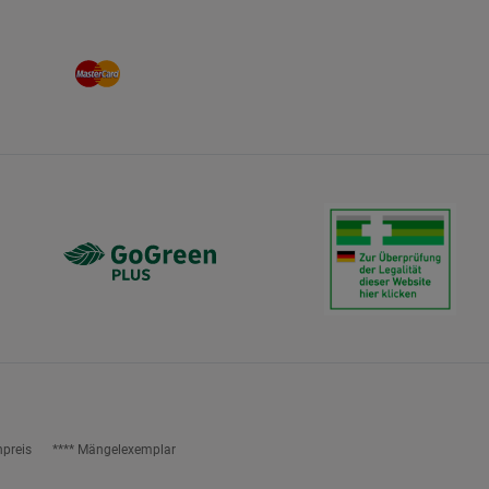
npreis
**** Mängelexemplar