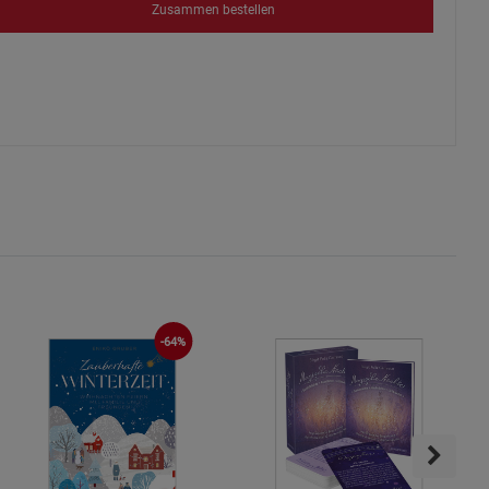
Zusammen bestellen
okies
s
-64%
ies