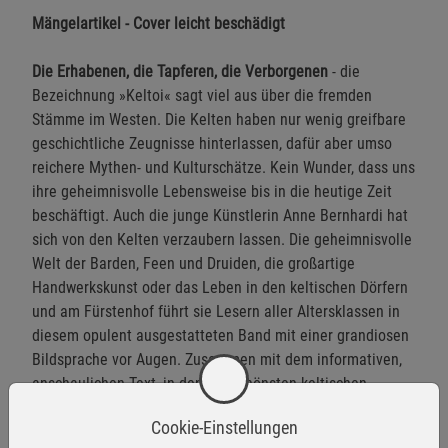
Mängelartikel - Cover leicht beschädigt
Die Erhabenen, die Tapferen, die Verborgenen
- die
Bezeichnung »Keltoi« sagt viel aus über die fremden
Stämme im Westen. Die Kelten haben nur wenig greifbare
geschichtliche Zeugnisse hinterlassen, dafür aber umso
reichere Mythen- und Kulturschätze. Kein Wunder, dass uns
ihre geheimnisvolle Lebensweise bis in die heutige Zeit
beschäftigt. Auch die junge Künstlerin Anne Bernhardi hat
sich von den Kelten verzaubern lassen. Die geheimnisvolle
Welt der Barden, Feen und Druiden, die großartige
Handwerkskunst oder das Leben in den keltischen Dörfern
und am Fürstenhof führt sie Lesern aller Altersklassen in
diesem opulent ausgestatteten Band mit einer grandiosen
Bildsprache vor Augen. Zusammen mit dem informativen,
anschaulichen Text, in den die schönsten keltischen
Mythen eingewoben sind, lässt dieses einzigartige
Cookie-Einstellungen
Sachhausbuch die Zeit der Kelten wieder lebendig werden.