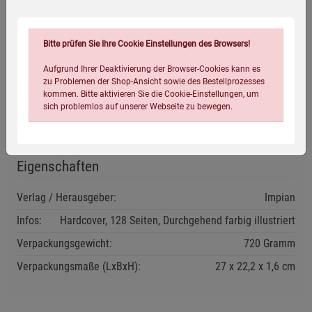
Mit ausführlichem Glossar und einer Liste der schönsten
Keltenmuseen.
Bitte prüfen Sie Ihre Cookie Einstellungen des Browsers!
»Von Seite zu Seite entfaltet Anne Bernhardi prächtig und
Aufgrund Ihrer Deaktivierung der Browser-Cookies kann es
dabei federfein Welt und Leben der Kelten - Kennerin Birgit
zu Problemen der Shop-Ansicht sowie des Bestellprozesses
Fricke hat informativ-kurzweilige Texte geschrieben ... eine
kommen. Bitte aktivieren Sie die Cookie-Einstellungen, um
kostbare Entdeckung!«
Eltern family
sich problemlos auf unserer Webseite zu bewegen.
Eigenschaften
Verlag / Herausgeber:
Impian
Infos:
Hardcover, 128 Seiten, Durchgehend farbig illustriert
Einstellungen speichern für die Gruppe
Einstellungen speichern für die Gruppe
Verpackungsgewicht:
720 Gramm
Verpackungsmaße (LxBxH):
27
22,2
1,6
cm
Einstellungen speichern für die Gruppe
Zurück
Einwilligung nicht erteilen