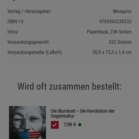
Verlag / Herausgeber:
Mosquito
Einstellungen speichern für die Gruppe
Zurück
Einwilligung nicht erteilen
ISBN-13:
9783943238532
Infos:
Paperback, 236 Seiten
Notwendige Cookies (5)
Verpackungsgewicht:
332 Gramm
Beschreibung Notwendige Cookies
Verpackungsmaße (LxBxH):
20,9
15,3
1,4
cm
Cookie-Informationen
anzeigen
Funktionale Cookies (1)
Funktionale Cooki
Beschreibung Funktionale Cookies
Wird oft zusammen bestellt:
Cookie-Informationen
anzeigen
Die Illuminati – Die Revolution der
Statistik Cookies (2)
Statistik Cookies
Gegenkultur
Beschreibung Statistik Cookies
7,99
€
Cookie-Informationen
anzeigen