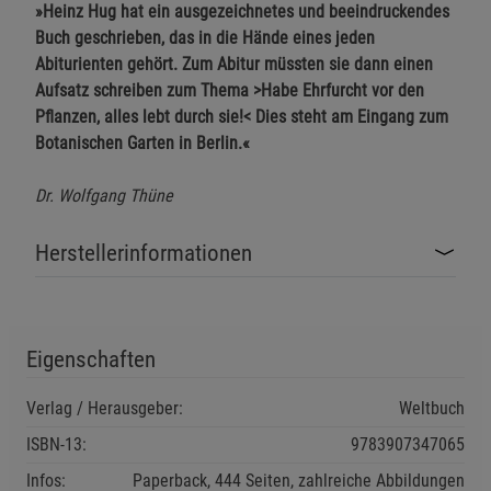
»Heinz Hug hat ein ausgezeichnetes und beeindruckendes
Funktionale Cookies (1)
Funktionale Cooki
Buch geschrieben, das in die Hände eines jeden
Abiturienten gehört. Zum Abitur müssten sie dann einen
Beschreibung Funktionale Cookies
Aufsatz schreiben zum Thema >Habe Ehrfurcht vor den
Cookie-Informationen
anzeigen
Pflanzen, alles lebt durch sie!< Dies steht am Eingang zum
Botanischen Garten in Berlin.«
Statistik Cookies (2)
Statistik Cookies
Dr. Wolfgang Thüne
Beschreibung Statistik Cookies
Cookie-Informationen
anzeigen
Herstellerinformationen
Marketing Cookies (3)
Marketing Cookies
Beschreibung Marketing Cookies
Eigenschaften
Cookie-Informationen
anzeigen
Verlag / Herausgeber:
Weltbuch
Datenschutzerklärung
Impressum
ISBN-13:
9783907347065
Infos:
Paperback, 444 Seiten, zahlreiche Abbildungen