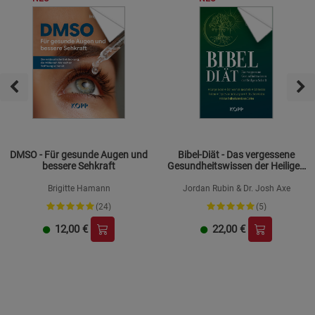
DMSO - Für gesunde Augen und
Bibel-Diät - Das vergessene
bessere Sehkraft
Gesundheitswissen der Heiligen
Schrift
Brigitte Hamann
Jordan Rubin & Dr. Josh Axe
(24)
(5)
12,00
€
22,00
€