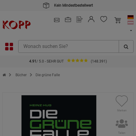
Kein Mindestbestellwert
4.91
/ 5.0 - SEHR GUT
(148.391)
Zur Startseite des Kopp Verlag Online-Shop
Bücher
Die grüne Falle
Merken
Teilen