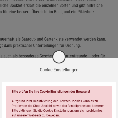
liche Booklet erklärt die einzelnen Sorten und gibt hilfreiche
für eine bessere Übersicht im Beet, und ein Pikierholz
 dauerhaft als Saatgut- und Gartenkiste verwendet werden kann.
gt dank praktischer Unterteilungen für Ordnung.
ls auch als besonderes Geschenk für Gartenfreunde – oder für
Cookie-Einstellungen
 Euro
Bitte prüfen Sie Ihre Cookie Einstellungen des Browsers!
Aufgrund Ihrer Deaktivierung der Browser-Cookies kann es zu
Problemen der Shop-Ansicht sowie des Bestellprozesses kommen.
Bitte aktivieren Sie die Cookie-Einstellungen, um sich problemlos
auf unserer Webseite zu bewegen.