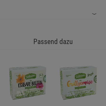
Statistik Cookies (2)
Statistik Cookie
roduktsicherheit.
Beschreibung Statistik Cookies
Cookie-Informationen
anzeigen
stellen.
Marketing Cookies (3)
Marketing Cook
Passend dazu
Beschreibung Marketing Cookies
Zubehör gründlich Hände waschen.
Cookie-Informationen
anzeigen
gkeit der Samen zu gewährleisten.
nen geeignet.
Datenschutzerklärung
Impressum
ignet für den Anbau im heimischen Garten.
ewahrungslösung.
mitgelieferten Booklet.