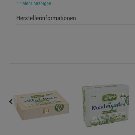
Mehr anzeigen
Dieses Produkt entspricht den EU-Richtlinien zur P
Herstellerinformationen
Umweltgerechte Entsorgung der Verpackung sicher
Sicherheitshinweise:
Bei Verschlucken oder direktem Kontakt mit Samen oder 
Verpackung von Feuchtigkeit fernhalten, um die Keimfähi
Für Anfänger und Kinder nur unter Aufsicht von Erwachse
Zusätzliche Hinweise:
Die Saatgut-Box enthält 32 verschiedene Samenarten, gee
Die beigefügte Holzkiste dient auch als dauerhafte Aufb
Bitte beachten Sie die detaillierten Anbauanleitungen im 