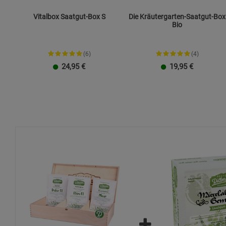
Vitalbox Saatgut-Box S
Die Kräutergarten-Saatgut-Box
Bio
(6)
(4)
24,95
€
19,95
€