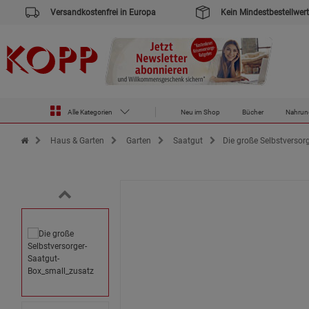
Versandkostenfrei in Europa
Kein Mindestbestellwert
Alle Kategorien
Neu im Shop
Bücher
Nahrun
Zur Startseite des Kopp Verlag Online-Shop
Haus & Garten
Garten
Saatgut
Die große Selbstversor