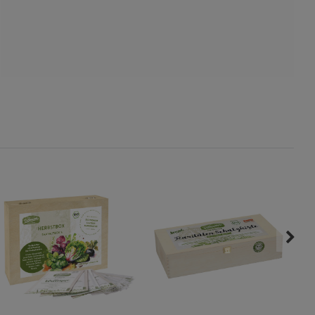
s
ies