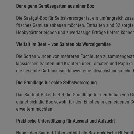
Der eigene Gemüsegarten aus einer Box
Die Saatgut-Box für Selbstversorger ist ein umfangreich zus
frisches Gemüse anbauen möchten. Enthalten sind 32 sorgfäl
Hobbygärtner eignen und zuverlässige Erträge liefern könne
Vielfalt im Beet – von Salaten bis Wurzelgemüse
Die Sorten wurden von mehreren Fachleuten zusammengestel
klassischen Salaten und Kräutern über Tomaten und Paprika 
die gesamte Gartensaison hinweg eine abwechslungsreiche 
Die Grundlage für echte Selbstversorgung
Das Saatgut-Paket bietet die Grundlage für den Anbau von
eignet sich die Box sowohl für den Einstieg in den eigenen G
erweitern möchten.
Praktische Unterstützung für Aussaat und Aufzucht
Neben den Saatgut-Tüten enthält die Box praktische Hilfsmit