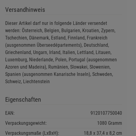
Versandhinweis
Dieser Artikel darf nur in folgende Länder versendet
werden: Österreich, Belgien, Bulgarien, Kroatien, Zypern,
Tschechien, Dänemark, Estland, Finnland, Frankreich
(ausgenommen Überseedépartements), Deutschland,
Griechenland, Ungarn, Irland, Italien, Lettland, Litauen,
Luxemburg, Niederlande, Polen, Portugal (ausgenommen
Azoren und Madeira), Rumänien, Slowakei, Slowenien,
Spanien (ausgenommen Kanarische Inseln), Schweden,
Schweiz, Liechtenstein
Eigenschaften
EAN:
9120107750040
Verpackungsgewicht:
1080 Gramm
Verpackungsmaße (LxBxH):
18,8
37,4
8,2
cm