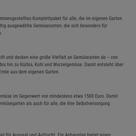
ammengestelltes Komplettpaket für alle, die im eigenen Garten
tig ausgewählte Gemüsesorten, die sich besonders für
n.
lt und decken eine große Vielfalt an Gemüsearten ab – von
bis hin zu Kürbis, Kohl und Wurzelgemüse. Damit entsteht über
Ernte aus dem eigenen Garten.
 Gemüse im Gegenwert von mindestens etwa 1500 Euro. Damit
emüsegarten als auch für alle, die ihre Selbstversorgung
tel für Aussaat und Aufzucht. Ein Anbauplan bietet einen