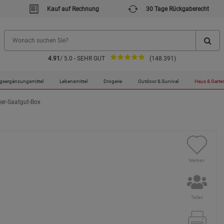
Kauf auf Rechnung
30 Tage Rückgaberecht
4.91
/ 5.0 - SEHR GUT
(148.391)
gsergänzungsmittel
Lebensmittel
Drogerie
Outdoor & Survival
Haus & Garte
ger-Saatgut-Box
Merken
Teilen