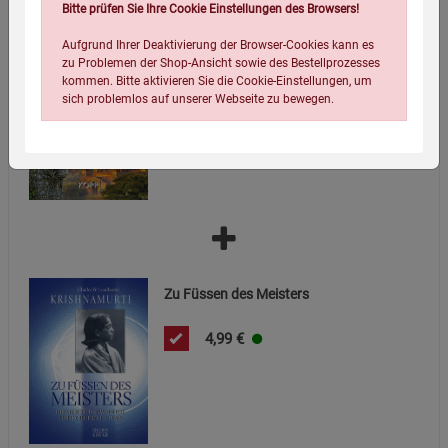
Bitte prüfen Sie Ihre Cookie Einstellungen des Browsers!
Die Götter waren Astronauten -
Aufgrund Ihrer Deaktivierung der Browser-Cookies kann es
Mängelartikel
zu Problemen der Shop-Ansicht sowie des Bestellprozesses
5,95
€
kommen. Bitte aktivieren Sie die Cookie-Einstellungen, um
sich problemlos auf unserer Webseite zu bewegen.
Einstellungen speichern für die Gruppe
Einstellungen speichern für die Gruppe
Zu Füssen des Meisters
Einstellungen speichern für die Gruppe
Zurück
Einwilligung nicht erteilen
4,99
€
Notwendige Cookies (5)
Beschreibung Notwendige Cookies