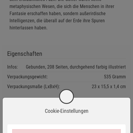
metaphysischen Wesen, die sich die Menschen in ihrer
Fantasie erschaffen haben, sondern außerirdische
Intelligenzen, die überall auf der Erde ihre Spuren
hinterlassen haben.
Eigenschaften
Infos:
Gebunden, 208 Seiten, durchgehend farbig illustriert
Verpackungsgewicht:
535 Gramm
Verpackungsmaße (LxBxH):
23
15,5
1,4
cm
Cookie-Einstellungen
Wird oft zusammen bestellt: