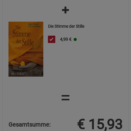
Cookie-Informationen
anzeigen
Funktionale Cookies (1)
Funktionale Cooki
Die Stimme der Stille
Beschreibung Funktionale Cookies
Cookie-Informationen
anzeigen
4,99
€
Statistik Cookies (2)
Statistik Cookies
Beschreibung Statistik Cookies
Cookie-Informationen
anzeigen
=
Marketing Cookies (3)
Marketing Cookies
Beschreibung Marketing Cookies
Cookie-Informationen
anzeigen
€
15,93
Gesamtsumme:
Datenschutzerklärung
Impressum