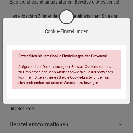
Erde grundlegend umgestalteten. Beweise gibt es genug!
Hans-Joachim Zillmer deckt mit detektivischem Spürsinn
gravierende Ungereimtheiten gängiger wissenschaftlicher
Theorien zur Erdgeschichte auf – und öffnet auf diese
Cookie-Einstellungen
Weise den Blick für neue Denkansätze, die für Aussagen
über die Zukunft der Erdentwicklung entscheidend sein
können. Er bringt durch intensiv recherchierte Fakten,
Bitte prüfen Sie Ihre Cookie Einstellungen des Browsers!
überzeugende Funde und bestechende Argumentation
nicht nur die bestehenden Lehrmeinungen zur
Aufgrund Ihrer Deaktivierung der Browser-Cookies kann es
zu Problemen der Shop-Ansicht sowie des Bestellprozesses
Erdgeschichte ins Wanken, seine Erkenntnisse regen
kommen. Bitte aktivieren Sie die Cookie-Einstellungen, um
außerdem zu einer radikalen Revision der gängigen
sich problemlos auf unserer Webseite zu bewegen.
Vorstellungen von unserem Klima an.
Ein unkonventioneller Blick auf Entwicklung und Zukunft
unserer Erde.
Herstellerinformationen