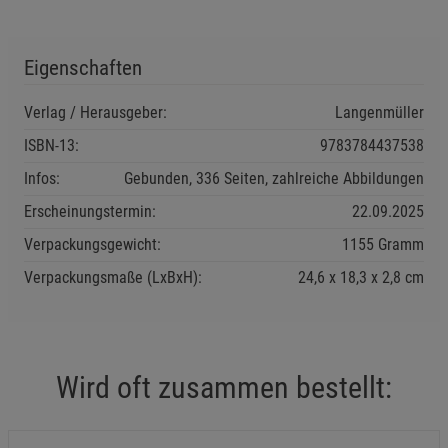
Einstellungen speichern für die Gruppe
Einstellungen speichern für die Gruppe
Eigenschaften
Einstellungen speichern für die Gruppe
Zurück
Einwilligung nicht erteilen
Verlag / Herausgeber:
Langenmüller
Notwendige Cookies (5)
ISBN-13:
9783784437538
Beschreibung Notwendige Cookies
Infos:
Gebunden, 336 Seiten, zahlreiche Abbildungen
Cookie-Informationen
anzeigen
Erscheinungstermin:
22.09.2025
Verpackungsgewicht:
1155 Gramm
Funktionale Cookies (1)
Funktionale Cooki
Verpackungsmaße (LxBxH):
24,6
18,3
2,8
cm
Beschreibung Funktionale Cookies
Cookie-Informationen
anzeigen
Statistik Cookies (2)
Statistik Cookies
Wird oft zusammen bestellt:
Beschreibung Statistik Cookies
Cookie-Informationen
anzeigen