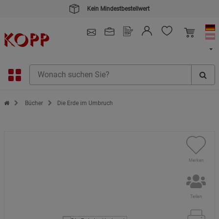
Kein Mindestbestellwert
4.91
/ 5.0 - SEHR GUT
(148.391)
Zur Startseite des Kopp Verlag Online-Shop
Bücher
Die Erde im Umbruch
Merken
Teilen