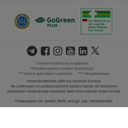
* frühere Preisbindung aufgehoben
**Sonderausgabe in anderer Ausstattung
*** früherer gebundener Ladenpreis
**** Mängelexemplar
Versandkostenfreie Lieferung innerhalb Europas.
Bei Lieferungen ins außereuropäische Ausland werden die tatsächlich
anfallenden Versandkosten berechnet. Mehr Informationen finden Sie
hier
.
Preisangaben inkl. gesetzl. MwSt. und ggf. zzgl.
Versandkosten.