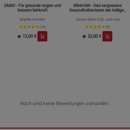
DMSO - Für gesunde Augen und
Bibel-Diät - Das vergessene
bessere Sehkraft
Gesundheitswissen der Heiligen
Schrift
Brigitte Hamann
Jordan Rubin & Dr. Josh Axe
(24)
(5)
12,00
€
22,00
€
Noch sind keine Bewertungen vorhanden.