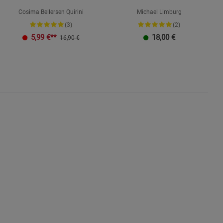
Cosima Bellersen Quirini
Michael Limburg
(3)
(2)
K
5,99
€**
18,00
€
16,90 €