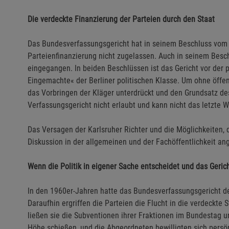
Die verdeckte Finanzierung der Parteien durch den Staat
Das Bundesverfassungsgericht hat in seinem Beschluss vom 
Parteienfinanzierung nicht zugelassen. Auch in seinem Besc
eingegangen. In beiden Beschlüssen ist das Gericht vor der 
Eingemachte« der Berliner politischen Klasse. Um ohne öffe
das Vorbringen der Kläger unterdrückt und den Grundsatz des
Verfassungsgericht nicht erlaubt und kann nicht das letzte W
Das Versagen der Karlsruher Richter und die Möglichkeiten
Diskussion in der allgemeinen und der Fachöffentlichkeit a
Wenn die Politik in eigener Sache entscheidet und das Gerich
In den 1960er-Jahren hatte das Bundesverfassungsgericht de
Daraufhin ergriffen die Parteien die Flucht in die verdeckte 
ließen sie die Subventionen ihrer Fraktionen im Bundestag u
Höhe schießen, und die Abgeordneten bewilligten sich persönl