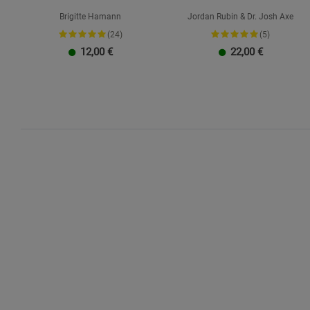
Schrift
Brigitte Hamann
Jordan Rubin & Dr. Josh Axe
(24)
(5)
12,00
€
22,00
€