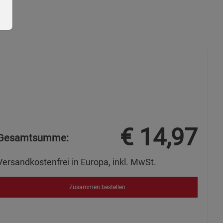
ie Gruppe
€
14,97
Gesamtsumme:
Versandkostenfrei in Europa, inkl. MwSt.
okies
Zusammen bestellen