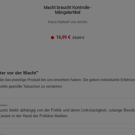
Macht braucht Kontrolle -
Mängelartikel
Hans Herbert von Arnim
16,99
€
25,00 €
er vor der Macht"
e das jeweilige Produkt bei uns erworben haben. Sie geben individuelle Erfahru
ektiv geprüfte Tatsachen zu verstehen.
caspa
ustiz bleibt abhängig von der Politik und deren Linkslastigkeit, solange Beso
ariere in der Hand der Politiker bleiben.