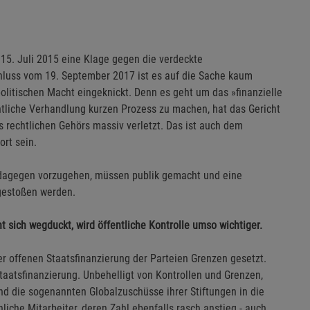
15. Juli 2015 eine Klage gegen die verdeckte
hluss vom 19. September 2017 ist es auf die Sache kaum
politischen Macht eingeknickt. Denn es geht um das »finanzielle
ntliche Verhandlung kurzen Prozess zu machen, hat das Gericht
 rechtlichen Gehörs massiv verletzt. Das ist auch dem
ort sein.
, dagegen vorzugehen, müssen publik gemacht und eine
ngestoßen werden.
t sich wegduckt, wird öffentliche Kontrolle umso wichtiger.
r offenen Staatsfinanzierung der Parteien Grenzen gesetzt.
Staatsfinanzierung. Unbehelligt von Kontrollen und Grenzen,
nd die sogenannten Globalzuschüsse ihrer Stiftungen in die
iche Mitarbeiter, deren Zahl ebenfalls rasch anstieg - auch