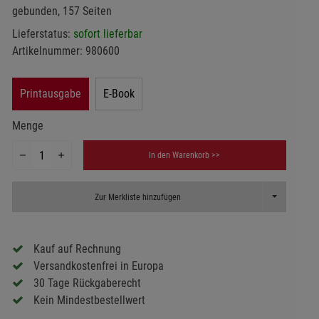
gebunden, 157 Seiten
Lieferstatus:
sofort lieferbar
Artikelnummer:
980600
Printausgabe
E-Book
Menge
In den Warenkorb >>
Toggle Dropd
Zur Merkliste hinzufügen
Kauf auf Rechnung
Versandkostenfrei in Europa
30 Tage Rückgaberecht
Kein Mindestbestellwert