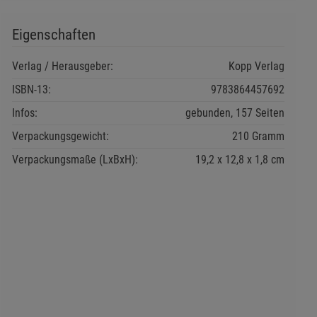
Eigenschaften
Verlag / Herausgeber:
Kopp Verlag
ISBN-13:
9783864457692
Infos:
gebunden, 157 Seiten
Verpackungsgewicht:
210 Gramm
Verpackungsmaße (LxBxH):
19,2
12,8
1,8
cm