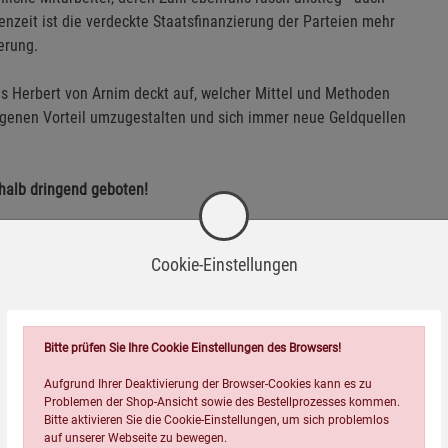
nzeit ist die verdeckte Staatsfinanzierung der Parteien mehr
erung.
ns Herbert von Arnim deckt auf, welcher Mittel und Methoden
eigenen Vorteil umzugestalten und sich immer neue Geldquellen
shalb dringend geboten!
hmend bürgerferne Staatsparteien und wachsende
ntales Demokratieproblem.
Cookie-Einstellungen
 zu bringen!
Bitte prüfen Sie Ihre Cookie Einstellungen des Browsers!
 viele Gesetze aus den Angeln gehoben wie diese Einmann-
Aufgrund Ihrer Deaktivierung der Browser-Cookies kann es zu
Problemen der Shop-Ansicht sowie des Bestellprozesses kommen.
Bitte aktivieren Sie die Cookie-Einstellungen, um sich problemlos
auf unserer Webseite zu bewegen.