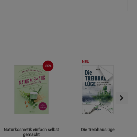
s
ies
NEU
-65%
Naturkosmetik einfach selbst
Die Treibhauslüge
gemacht