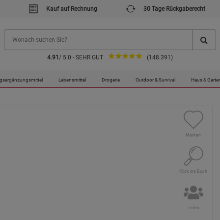
Kauf auf Rechnung
30 Tage Rückgaberecht
4.91
/ 5.0 - SEHR GUT
(148.391)
gsergänzungsmittel
Lebensmittel
Drogerie
Outdoor & Survival
Haus & Garte
Merken
Klick ins Buch
Teilen