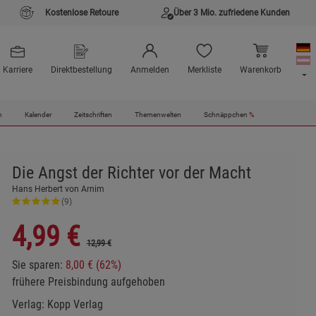
Kostenlose Retoure
Über 3 Mio. zufriedene Kunden
Karriere
Direktbestellung
Anmelden
Merkliste
Warenkorb
n
Kalender
Zeitschriften
Themenwelten
Schnäppchen
%
Die Angst der Richter vor der Macht
Hans Herbert von Arnim
(9)
4,99
€
12,99 €
Sie sparen:
8,00 € (62%)
frühere Preisbindung aufgehoben
Verlag:
Kopp Verlag