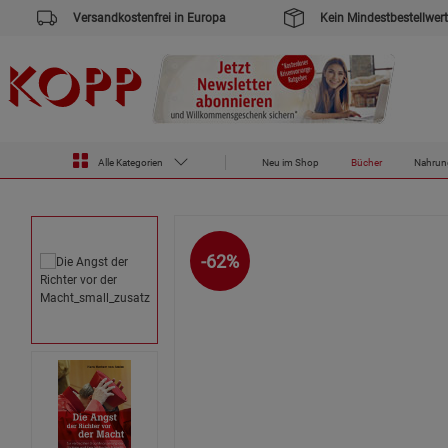
Versandkostenfrei in Europa
Kein Mindestbestellwert
Zur Startseite des Kopp Verlag Online-Shop
Bücher
Die Angst der Richter vor der Macht
Alle Kategorien
Neu im Shop
Bücher
Nahrun
-62%