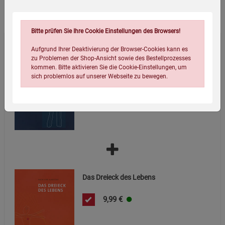
Wird oft zusammen bestellt:
Bitte prüfen Sie Ihre Cookie Einstellungen des Browsers!
Aufgrund Ihrer Deaktivierung der Browser-Cookies kann es
Die 7 Revolutionen der Medizin
zu Problemen der Shop-Ansicht sowie des Bestellprozesses
kommen. Bitte aktivieren Sie die Cookie-Einstellungen, um
9,99
€
sich problemlos auf unserer Webseite zu bewegen.
Einstellungen speichern für die Gruppe
Einstellungen speichern für die Gruppe
Das Dreieck des Lebens
Einstellungen speichern für die Gruppe
Zurück
Einwilligung nicht erteilen
9,99
€