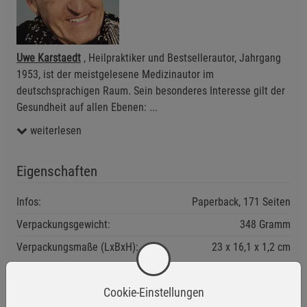
Uwe Karstaedt
, Heilpraktiker und Bestsellerautor, Jahrgang
1953, ist der meistgelesene Medizinautor im
deutschsprachigen Raum. Sein besonderes Interesse gilt der
Gesundheit auf allen Ebenen:
...
weiterlesen
Eigenschaften
Infos:
Paperback, 171 Seiten
Verpackungsgewicht:
348 Gramm
Verpackungsmaße (LxBxH):
23
16,1
1,2
cm
Cookie-Einstellungen