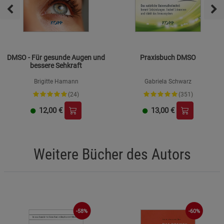
DMSO - Für gesunde Augen und
Praxisbuch DMSO
bessere Sehkraft
Brigitte Hamann
Gabriela Schwarz
(24)
(351)
12,00
€
13,00
€
Weitere Bücher des Autors
-58%
-60%