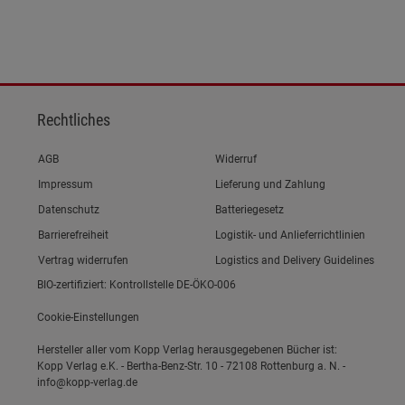
Rechtliches
Link zum/zur
AGB
Widerruf
Link zum/zur
Impressum
Lieferung und Zahlung
Link zum/zur
Datenschutz
Batteriegesetz
Link zum/zur
Barrierefreiheit
Logistik- und Anlieferrichtlinien
Vertrag widerrufen
Logistics and Delivery Guidelines
BIO-zertifiziert: Kontrollstelle DE-ÖKO-006
Cookie-Einstellungen
Hersteller aller vom Kopp Verlag herausgegebenen Bücher ist:
Kopp Verlag e.K. - Bertha-Benz-Str. 10 - 72108 Rottenburg a. N. -
info@kopp-verlag.de