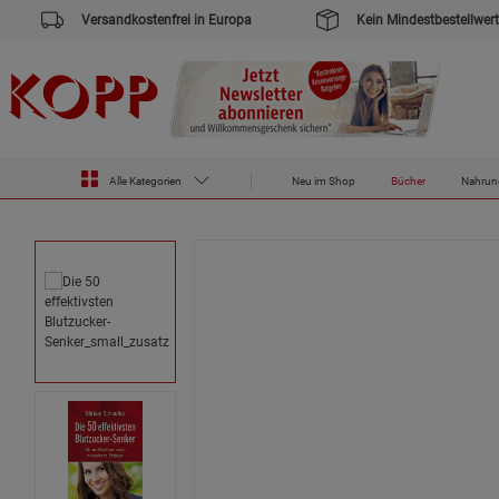
Versandkostenfrei in Europa
Kein Mindestbestellwert
Zur Startseite des Kopp Verlag Online-Shop
Bücher
Die 50 effektivsten Blutzucker-Senker
Alle Kategorien
Neu im Shop
Bücher
Nahrun