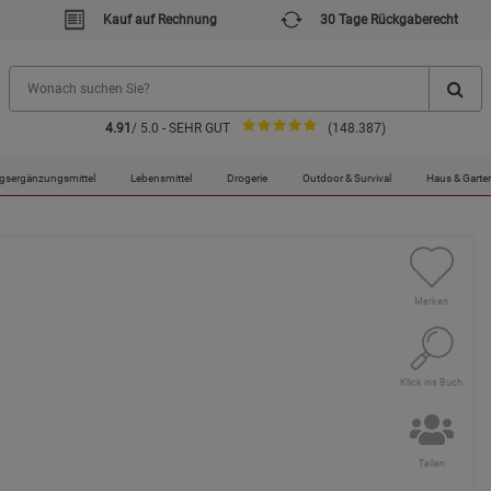
Kauf auf Rechnung
30 Tage Rückgaberecht
4.91
/ 5.0 - SEHR GUT
(148.387)
gsergänzungsmittel
Lebensmittel
Drogerie
Outdoor & Survival
Haus & Garte
Merken
Klick ins Buch
Teilen