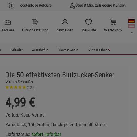
Kostenlose Retoure
Über 3 Mio. zufriedene Kunden
Karriere
Direktbestellung
Anmelden
Merkliste
Warenkorb
n
Kalender
Zeitschriften
Themenwelten
Schnäppchen
%
Die 50 effektivsten Blutzucker-Senker
Miriam Schaufler
(137)
4,99
€
Verlag:
Kopp Verlag
Paperback, 160 Seiten, durchgehed farbig illustriert
Lieferstatus:
sofort lieferbar