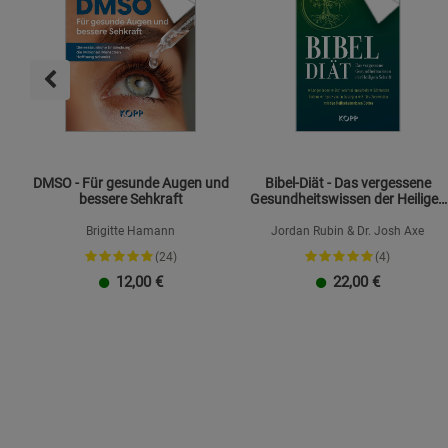
DMSO - Für gesunde Augen und
Bibel-Diät - Das vergessene
bessere Sehkraft
Gesundheitswissen der Heiligen
Schrift
Brigitte Hamann
Jordan Rubin & Dr. Josh Axe
(24)
(4)
12,00
€
22,00
€