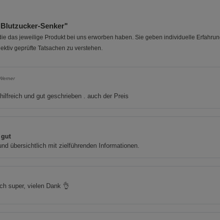
Cookie-Informationen
anzeigen
 Blutzucker-Senker"
Marketing Cookies (3)
Marketing Cook
e das jeweilige Produkt bei uns erworben haben. Sie geben individuelle Erfahru
Beschreibung Marketing Cookies
ektiv geprüfte Tatsachen zu verstehen.
Cookie-Informationen
anzeigen
 Werner
Datenschutzerklärung
Impressum
hilfreich und gut geschrieben . auch der Preis
 gut
und übersichtlich mit zielführenden Informationen.
ch super, vielen Dank 👌