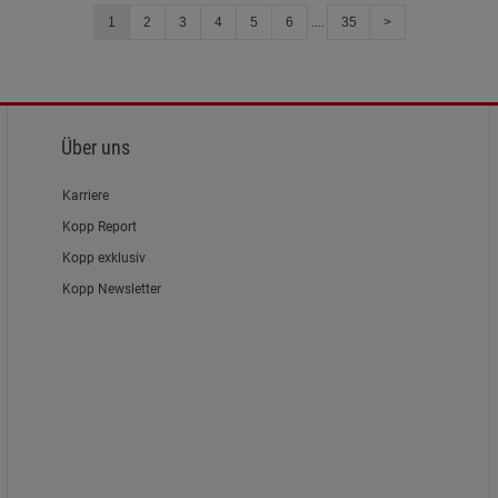
1
2
3
4
5
6
....
35
>
Über uns
Karriere
Kopp Report
Kopp exklusiv
Kopp Newsletter