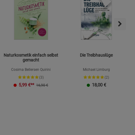
ie Gruppe
Naturkosmetik einfach selbst
Die Treibhauslüge
gemacht
Cosima Bellersen Quirini
Michael Limburg
(3)
(2)
K
okies
5,99
€**
18,00
€
16,90 €
s