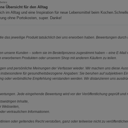
betes
ne Übersicht für den Alltag
eich im Alltag und eine Inspiration für neue Lebensmittel beim Kochen.Schnell
rung ohne Portokosten, super. Danke!
e das jeweilige Produkt tatsächlich bei uns erworben haben. Bewertungen durch P
 unsere Kunden – sofern sie im Bestellprozess zugestimmt haben – eine E-Mail m
en erworbenen Produkten oder unserem Shop mit anderen Käufern zu teilen.
ungen und persönliche Meinungen der Verfasser wieder. Wir machen uns diese Au
s gilt insbesondere für gesundheitsbezogene Angaben: Sie beruhen auf subjektiven 
ung oder verbindliche Empfehlung verstanden werden. Wir distanzieren uns ausdr
ewertungen. Jede eingehende Bewertung wird vor der Veröffentlichung geprüft und n
tswidrigen Inhalte,
r Webseiten,
der vertraulichen Informationen.
linien oder geltendes Recht verstoßen, ganz oder teilweise nicht zu veröffentliche