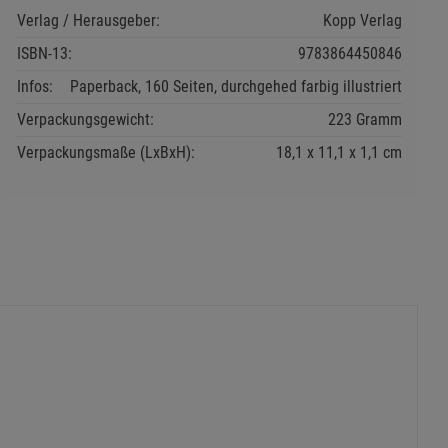
Verlag / Herausgeber:
Kopp Verlag
ISBN-13:
9783864450846
Infos:
Paperback, 160 Seiten, durchgehed farbig illustriert
Verpackungsgewicht:
223 Gramm
Verpackungsmaße (LxBxH):
18,1
11,1
1,1
cm