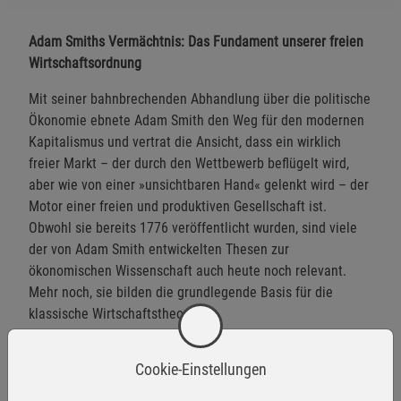
Adam Smiths Vermächtnis: Das Fundament unserer freien
Wirtschaftsordnung
Mit seiner bahnbrechenden Abhandlung über die politische
Ökonomie ebnete Adam Smith den Weg für den modernen
Kapitalismus und vertrat die Ansicht, dass ein wirklich
freier Markt – der durch den Wettbewerb beflügelt wird,
aber wie von einer »unsichtbaren Hand« gelenkt wird – der
Motor einer freien und produktiven Gesellschaft ist.
Obwohl sie bereits 1776 veröffentlicht wurden, sind viele
der von Adam Smith entwickelten Thesen zur
ökonomischen Wissenschaft auch heute noch relevant.
Mehr noch, sie bilden die grundlegende Basis für die
klassische Wirtschaftstheorie.
Cookie-Einstellungen
Herstellerinformationen