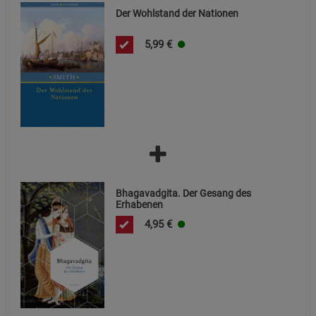
Beschreibung Notwendige Cookies
Der Wohlstand der Nationen
Cookie-Informationen
anzeigen
5,99
€
Funktionale Cookies (1)
Funktionale Cooki
Beschreibung Funktionale Cookies
Cookie-Informationen
anzeigen
Statistik Cookies (2)
Statistik Cookies
Beschreibung Statistik Cookies
Bhagavadgita. Der Gesang des
Erhabenen
Cookie-Informationen
anzeigen
4,95
€
Marketing Cookies (3)
Marketing Cookies
Beschreibung Marketing Cookies
Cookie-Informationen
anzeigen