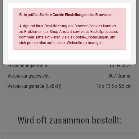
Bitte prüfen Sie Ihre Cookie Einstellungen des Browsers!
Eigenschaften
Aufgrund Ihrer Deaktivierung der Browser-Cookies kann es
zu Problemen der Shop-Ansicht sowie des Bestellprozesses
Verlag / Herausgeber:
Nikol
kommen. Bitte aktivieren Sie die Cookie-Einstellungen, um
sich problemlos auf unserer Webseite zu bewegen.
ISBN-13:
9783868207156
Infos:
Gebunden, 984 Seiten
Erscheinungstermin:
13.09.2022
Verpackungsgewicht:
807 Gramm
Verpackungsmaße (LxBxH):
19
13,5
5,5
cm
Einstellungen speichern für die Gruppe
Einstellungen speichern für die Gruppe
Einstellungen speichern für die Gruppe
Zurück
Einwilligung nicht erteilen
Wird oft zusammen bestellt:
Notwendige Cookies (5)