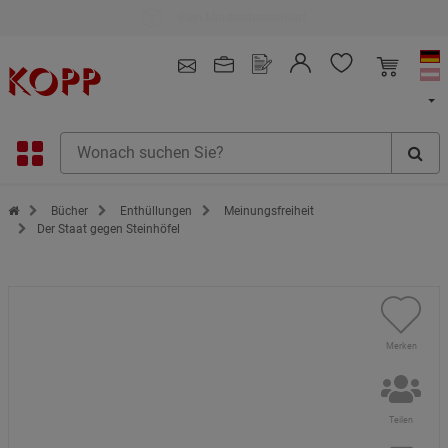
Kauf auf Rechnung
4.91
/ 5.0 - SEHR GUT
(148.391)
Zur Startseite des Kopp Verlag Online-Shop
Bücher
Enthüllungen
Meinungsfreiheit
Der Staat gegen Steinhöfel
Merken
Teilen