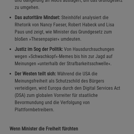
und Gängelung an NGOs auslagert, um das Grundgesetz
zu umgehen.
Das autoritäre Mindset:
Steinhöfel analysiert die
Rhetorik von Nancy Faeser, Robert Habeck und Lisa
Paus und zeigt, wie Minister das Grundgesetz zum
bloßen »Thesenpapier« umdeuten.
Justiz im Sog der Politik:
Von Hausdurchsuchungen
wegen »Schwachkopf«-Memes bis hin zur Jagd auf
Meinungen »unterhalb der Strafbarkeitsschwelle«.
Der Westen teilt sich:
Während die USA die
Meinungsfreiheit als Schutzschild des Bürgers
verteidigen, wird Europa durch den Digital Services Act
(DSA) zum globalen Vorreiter für staatliche
Bevormundung und die Verfolgung von
Plattformbetreibern.
Wenn Minister die Freiheit fürchten