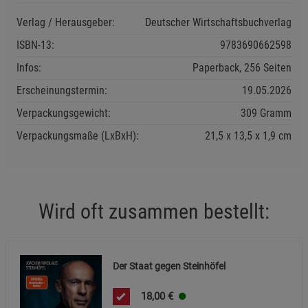
Verlag / Herausgeber:
Deutscher Wirtschaftsbuchverlag
Einstellungen speichern für die Gruppe
Einstellungen speichern für die Gruppe
ISBN-13:
9783690662598
Infos:
Paperback, 256 Seiten
Einstellungen speichern für die Gruppe
Zurück
Einwilligung nicht erteilen
Erscheinungstermin:
19.05.2026
Notwendige Cookies (5)
Verpackungsgewicht:
309 Gramm
Beschreibung Notwendige Cookies
Verpackungsmaße (LxBxH):
21,5
13,5
1,9
cm
Cookie-Informationen
anzeigen
Funktionale Cookies (1)
Funktionale Cooki
Wird oft zusammen bestellt:
Beschreibung Funktionale Cookies
Cookie-Informationen
anzeigen
Der Staat gegen Steinhöfel
Statistik Cookies (2)
Statistik Cookies
18,00
€
Beschreibung Statistik Cookies