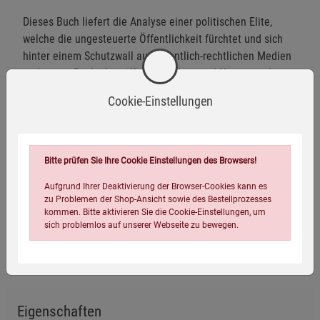
Dieses Buch liefert die Analyse einer politischen Elite,
welche die ungesteuerte Öffentlichkeit fürchtet und sich
hinter einem Schutzwall aus öffentlich-rechtlichen Medien
und vagen Rechtsbegriffen wie »Hass und Hetze« und
»Desinformation« verschanzt.
Cookie-Einstellungen
»Unsere Grundrechte sind Abwehrrechte gegen den Staat.«
Joachim Steinhöfel erinnert uns daran, warum wir diese
Rechte heute entschlossener denn je verteidigen müssen.
Bitte prüfen Sie Ihre Cookie Einstellungen des Browsers!
Ein unverzichtbares Werk für jeden, dem der Fortbestand
Aufgrund Ihrer Deaktivierung der Browser-Cookies kann es
unseres Rechtsstaates am Herzen liegt.
zu Problemen der Shop-Ansicht sowie des Bestellprozesses
kommen. Bitte aktivieren Sie die Cookie-Einstellungen, um
sich problemlos auf unserer Webseite zu bewegen.
Herstellerinformationen
Eigenschaften