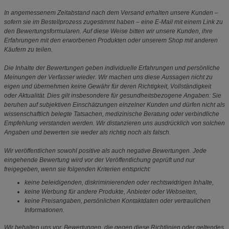
In angemessenem Zeitabstand nach dem Versand erhalten unsere Kunden –
sofern sie im Bestellprozess zugestimmt haben – eine E-Mail mit einem Link zu
den Bewertungsformularen. Auf diese Weise bitten wir unsere Kunden, ihre
Erfahrungen mit den erworbenen Produkten oder unserem Shop mit anderen
Käufern zu teilen.
Die Inhalte der Bewertungen geben individuelle Erfahrungen und persönliche
Meinungen der Verfasser wieder. Wir machen uns diese Aussagen nicht zu
eigen und übernehmen keine Gewähr für deren Richtigkeit, Vollständigkeit
oder Aktualität. Dies gilt insbesondere für gesundheitsbezogene Angaben: Sie
beruhen auf subjektiven Einschätzungen einzelner Kunden und dürfen nicht als
wissenschaftlich belegte Tatsachen, medizinische Beratung oder verbindliche
Empfehlung verstanden werden. Wir distanzieren uns ausdrücklich von solchen
Angaben und bewerten sie weder als richtig noch als falsch.
Wir veröffentlichen sowohl positive als auch negative Bewertungen. Jede
eingehende Bewertung wird vor der Veröffentlichung geprüft und nur
freigegeben, wenn sie folgenden Kriterien entspricht:
keine beleidigenden, diskriminierenden oder rechtswidrigen Inhalte,
keine Werbung für andere Produkte, Anbieter oder Webseiten,
keine Preisangaben, persönlichen Kontaktdaten oder vertraulichen
Informationen.
Wir behalten uns vor, Bewertungen, die gegen diese Richtlinien oder geltendes