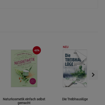
okies
NEU
-65%
s
ies
Naturkosmetik einfach selbst
Die Treibhauslüge
gemacht