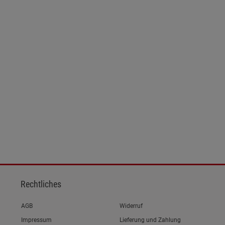
Rechtliches
Link zum/zur
AGB
Widerruf
Link zum/zur
Impressum
Lieferung und Zahlung