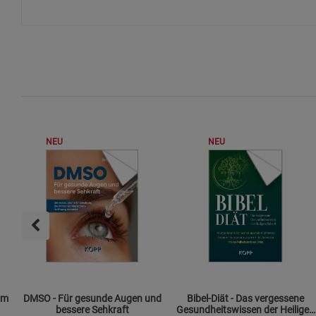
NEU
NEU
om
DMSO - Für gesunde Augen und
Bibel-Diät - Das vergessene
bessere Sehkraft
Gesundheitswissen der Heiligen