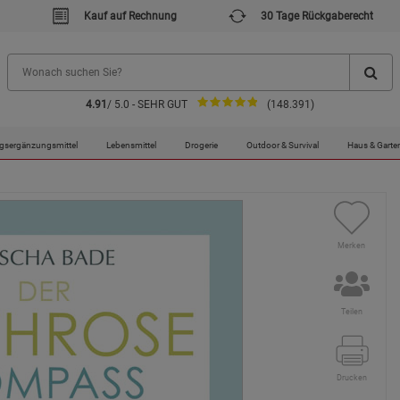
Kauf auf Rechnung
30 Tage Rückgaberecht
4.91
/ 5.0 - SEHR GUT
(148.391)
gsergänzungsmittel
Lebensmittel
Drogerie
Outdoor & Survival
Haus & Garte
Merken
Teilen
Drucken