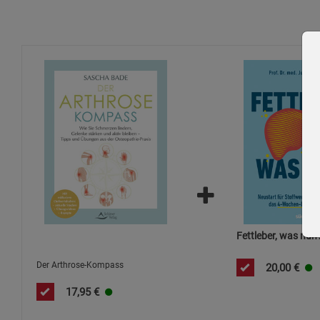
Fettleber, was nun
Der Arthrose-Kompass
20,00
€
17,95
€