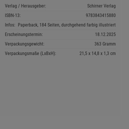
Verlag / Herausgeber:
Schirner Verlag
ISBN-13:
9783843415880
Infos:
Paperback, 184 Seiten, durchgehend farbig illustriert
Erscheinungstermin:
18.12.2025
Verpackungsgewicht:
363 Gramm
Verpackungsmaße (LxBxH):
21,5
14,8
1,3
cm