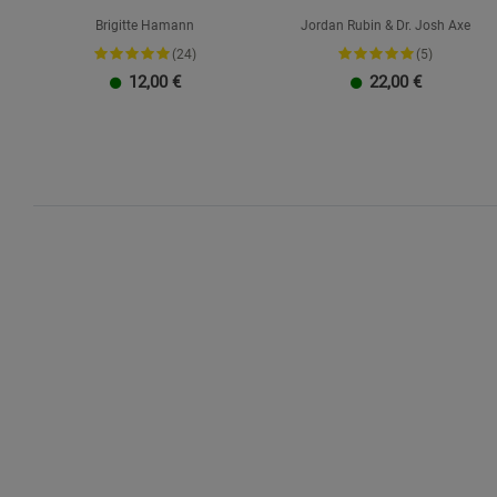
Schrift
Brigitte Hamann
Jordan Rubin & Dr. Josh Axe
(24)
(5)
12,00
€
22,00
€