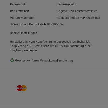
Link zum/zur
Datenschutz
Batteriegesetz
Link zum/zur
Barrierefreiheit
Logistik- und Anlieferrichtlinien
Vertrag widerrufen
Logistics and Delivery Guidelines
BIO-zertifiziert: Kontrollstelle DE-ÖKO-006
Cookie-Einstellungen
Hersteller aller vom Kopp Verlag herausgegebenen Bücher ist:
Kopp Verlag e.K. - Bertha-Benz-Str. 10 - 72108 Rottenburg a. N. -
info@kopp-verlag.de
♻
Gesetzeskonforme Verpackungslizenzierung