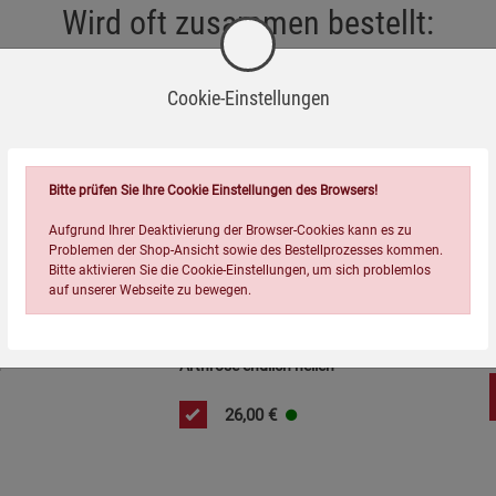
Wird oft zusammen bestellt:
Cookie-Einstellungen
Bitte prüfen Sie Ihre Cookie Einstellungen des Browsers!
Aufgrund Ihrer Deaktivierung der Browser-Cookies kann es zu
Problemen der Shop-Ansicht sowie des Bestellprozesses kommen.
=
Bitte aktivieren Sie die Cookie-Einstellungen, um sich problemlos
auf unserer Webseite zu bewegen.
?
Arthrose endlich heilen
26,00
€
Einstellungen speichern für die Gruppe
Einstellungen speichern für die Gruppe
Einstellungen speichern für d
Zurück
Einwilligung nicht erteilen