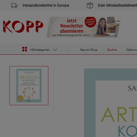
Versandkostenfrei in Europa
Kein Mindestbestellwert
Zur Startseite des Kopp Verlag Online-Shop
Bücher
Der Arthrose-Kompass
Alle Kategorien
Neu im Shop
Bücher
Nahrun