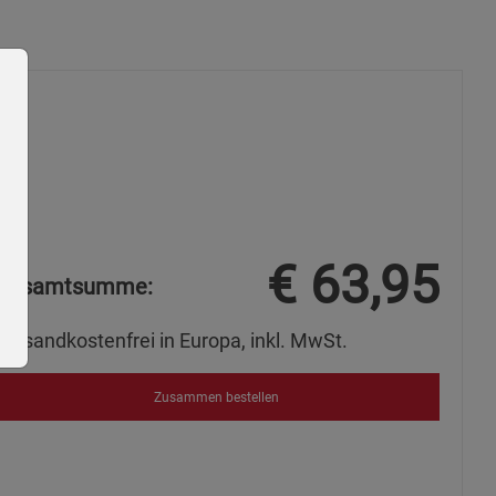
€
63,95
Gesamtsumme:
Versandkostenfrei in Europa, inkl. MwSt.
Zusammen bestellen
ie Gruppe