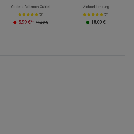
Cosima Bellersen Quirini
Michael Limburg
(3)
(2)
K
5,99
€**
18,00
€
16,90 €