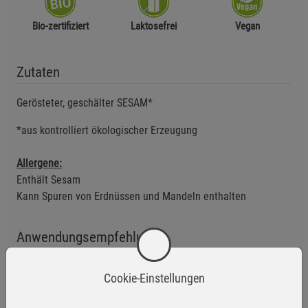
Bio-zertifiziert
Laktosefrei
Vegan
Zutaten
Gerösteter, geschälter SESAM*
*aus kontrolliert ökologischer Erzeugung
Allergene:
Enthält Sesam
Kann Spuren von Erdnüssen und Mandeln enthalten
Anwendungsempfehlung
Durch den Verzicht auf Zusatzstoffe kann sich nusseigenes Öl
Cookie-Einstellungen
an der Oberfläche absetzen.
Vor dem Verzehr empfehlen wir daher, das Mus einmal gut