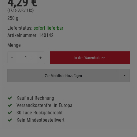
4,29
€
(17,16 EUR / 1 kg)
250 g
Lieferstatus:
sofort lieferbar
Artikelnummer:
140142
Menge
In den Warenkorb >>
Toggle D
Zur Merkliste hinzufügen
Kauf auf Rechnung
Versandkostenfrei in Europa
30 Tage Rückgaberecht
Kein Mindestbestellwert