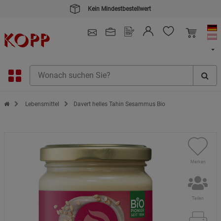
Kein Mindestbestellwert
4.91
/ 5.0 - SEHR GUT
(148.391)
Zur Startseite des Kopp Verlag Online-Shop
Lebensmittel
Davert helles Tahin Sesammus Bio
Merken
Teilen