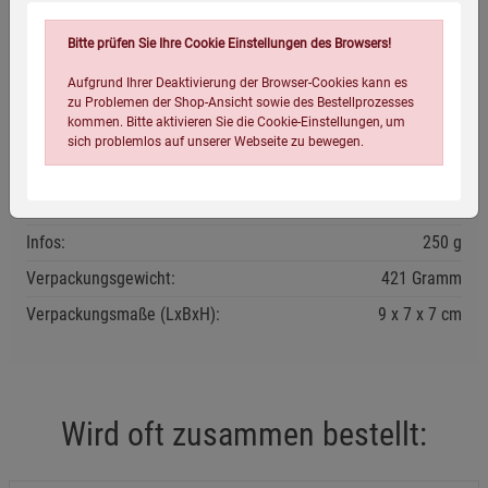
durchzurühren.
Bitte prüfen Sie Ihre Cookie Einstellungen des Browsers!
Kühl und trocken lagern.
Aufgrund Ihrer Deaktivierung der Browser-Cookies kann es
Mindestens haltbar bis: siehe Verpackung.
zu Problemen der Shop-Ansicht sowie des Bestellprozesses
kommen. Bitte aktivieren Sie die Cookie-Einstellungen, um
sich problemlos auf unserer Webseite zu bewegen.
Eigenschaften
EAN:
4019339311745
Infos:
250 g
Verpackungsgewicht:
421 Gramm
Verpackungsmaße (LxBxH):
9
7
7
cm
Einstellungen speichern für die Gruppe
Einstellungen speichern für die Gruppe
Einstellungen speichern für die Gruppe
Zurück
Einwilligung nicht erteilen
Wird oft zusammen bestellt:
Notwendige Cookies (5)