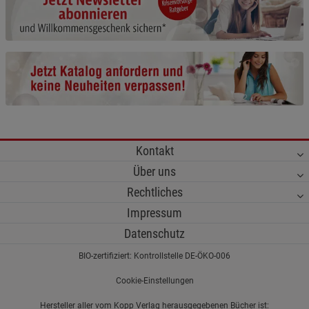
Cookie-Informationen
anzeigen
Funktionale Cookies (1)
Funktionale Cooki
Beschreibung Funktionale Cookies
Cookie-Informationen
anzeigen
Statistik Cookies (2)
Statistik Cookies
Kontakt
Beschreibung Statistik Cookies
Über uns
Cookie-Informationen
anzeigen
Rechtliches
Impressum
Marketing Cookies (3)
Marketing Cookies
Datenschutz
Beschreibung Marketing Cookies
BIO-zertifiziert: Kontrollstelle DE-ÖKO-006
Cookie-Informationen
anzeigen
Cookie-Einstellungen
Datenschutzerklärung
Impressum
Hersteller aller vom Kopp Verlag herausgegebenen Bücher ist: