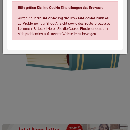
Bitte prüfen Sie Ihre Cookie Einstellungen des Browsers!
Aufgrund Ihrer Deaktivierung der Browser-Cookies kann es
zu Problemen der Shop-Ansicht sowie des Bestellprozesses
kommen. Bitte aktivieren Sie die Cookie-Einstellungen, um
sich problemlos auf unserer Webseite zu bewegen.
Einstellungen speichern für die Gruppe
Einstellungen speichern für die Gruppe
Einstellungen speichern für die Gruppe
Zurück
Einwilligung nicht erteilen
Notwendige Cookies (5)
Beschreibung Notwendige Cookies