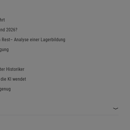
hrt
nd 2026?
n Rest– Analyse einer Lagerbildung
ngung
ter Historiker
 die KI wendet
 genug