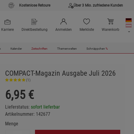
Kostenlose Retoure
Über 3 Mio. zufriedene Kunden
Karriere
Direktbestellung
Anmelden
Merkliste
Warenkorb
n
Kalender
Zeitschriften
Themenwelten
Schnäppchen
%
COMPACT-Magazin Ausgabe Juli 2026
(1)
6,95
€
Lieferstatus:
sofort lieferbar
Artikelnummer:
142677
Menge