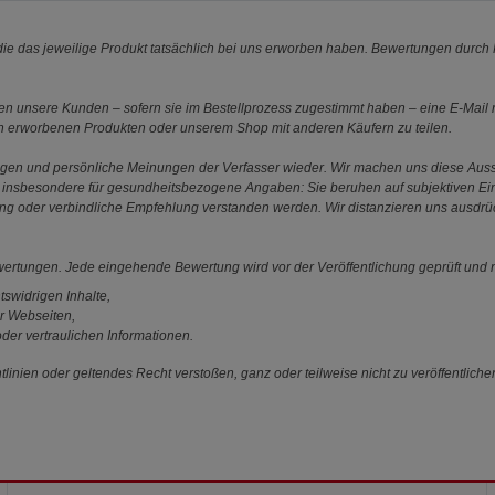
e das jeweilige Produkt tatsächlich bei uns erworben haben. Bewertungen durch P
 unsere Kunden – sofern sie im Bestellprozess zugestimmt haben – eine E-Mail m
en erworbenen Produkten oder unserem Shop mit anderen Käufern zu teilen.
ungen und persönliche Meinungen der Verfasser wieder. Wir machen uns diese Au
s gilt insbesondere für gesundheitsbezogene Angaben: Sie beruhen auf subjektiven 
ung oder verbindliche Empfehlung verstanden werden. Wir distanzieren uns ausdr
ewertungen. Jede eingehende Bewertung wird vor der Veröffentlichung geprüft und n
tswidrigen Inhalte,
r Webseiten,
der vertraulichen Informationen.
linien oder geltendes Recht verstoßen, ganz oder teilweise nicht zu veröffentliche