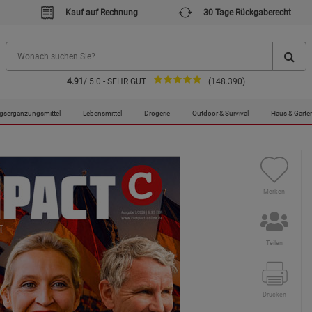
Kauf auf Rechnung
30 Tage Rückgaberecht
4.91
/ 5.0 - SEHR GUT
(148.390)
gsergänzungsmittel
Lebensmittel
Drogerie
Outdoor & Survival
Haus & Garte
Merken
Teilen
Drucken