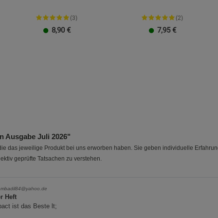
Marketing Cookies (3)
Marketing Cook
Beschreibung Marketing Cookies
(3)
(2)
8,90
€
7,95
€
Cookie-Informationen
anzeigen
Datenschutzerklärung
Impressum
Ausgabe Juli 2026"
e das jeweilige Produkt bei uns erworben haben. Sie geben individuelle Erfahru
ektiv geprüfte Tatsachen zu verstehen.
ombadil84@yahoo.de
r Heft
ct ist das Beste lt;