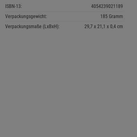
ISBN-13:
4054239021189
Verpackungsgewicht:
185 Gramm
Verpackungsmaße (LxBxH):
29,7
21,1
0,4
cm