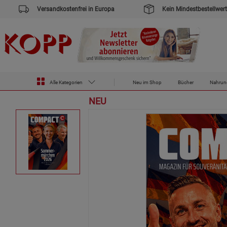
Versandkostenfrei in Europa
Kein Mindestbestellwert
Zur Startseite des Kopp Verlag Online-Shop
Zeitschriften
COMPACT-Magazin Ausgabe Juli 2026
Alle Kategorien
Neu im Shop
Bücher
Nahrun
NEU