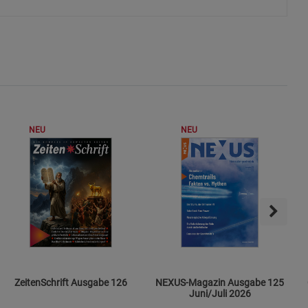
ie Gruppe
NEU
NEU
okies
s
ZeitenSchrift Ausgabe 126
NEXUS-Magazin Ausgabe 125
Juni/Juli 2026